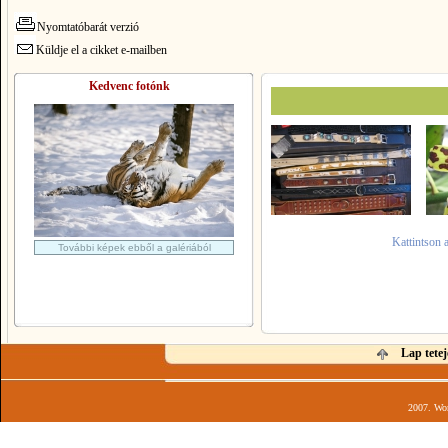
Nyomtatóbarát verzió
Küldje el a cikket e-mailben
Kedvenc fotónk
Kattintson 
További képek ebből a galériából
Lap tetej
2007. Wor