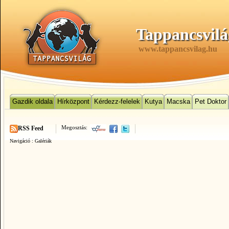
Tappancsvilá
www.tappancsvilag.hu
Gazdik oldala
Hírközpont
Kérdezz-felelek
Kutya
Macska
Pet Doktor
Megosztás:
RSS Feed
Navigáció :
Galériák