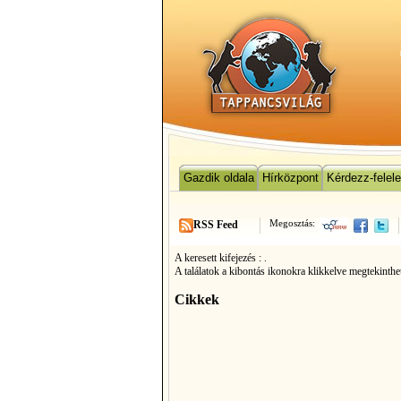
Gazdik oldala
Hírközpont
Kérdezz-felel
Megosztás:
RSS Feed
A keresett kifejezés :
.
A találatok a kibontás ikonokra klikkelve megtekinthe
Cikkek