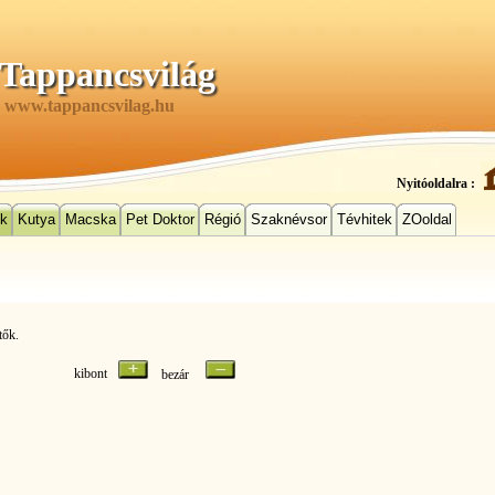
Tappancsvilág
www.tappancsvilag.hu
Nyitóoldalra :
ek
Kutya
Macska
Pet Doktor
Régió
Szaknévsor
Tévhitek
ZOoldal
tők.
kibont
bezár