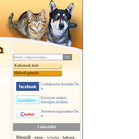
Kedvencek közé
Hírlevél igénylés
Csatlakozzon hozzánk Ön
is
Kövessen minket,
értesüljön elsőként
Teremtsen kapcsolatot Ön
is
Címkefelhő
Biomill
-
piton
-
technika
-
háború
-