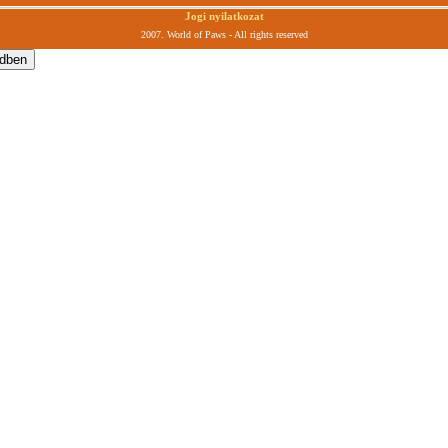
Jogi nyilatkozat
2007. World of Paws - All rights reserved