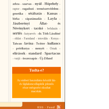
nyúl
Hópehely
zebra
-
szarvas
-
-
-
raptor
-
ragadozó
-
természetvédelem
-
sétáltatás
Kansas
genetika
-
-
-
Layla
birka
-
cápatámadás
-
-
Jászberényi Állat- és
Növénykert
tacskó
-
-
befalazás
-
sertés
-
kutyaevés
-
dr. Tóth Lászlóné
-
eltűnt
-
Farmland
-
tetoválás
-
Kenya
-
kullancs
lavina
Taiwan
-
-
Twitter
-
-
prérikutya
-
menyét
-
Omak
-
elírások
Spartacus
standard
-
-
-
varjú
-
összecsapás
-
Új-Zéland
Tudta-e?
Az emberi használatra készült láz-
és fájdalomcsillapítók jelentős
része mérgezést okozhat
macskán.