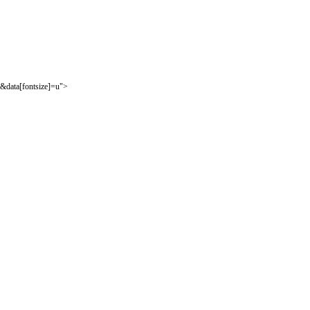
&data[fontsize]=u">