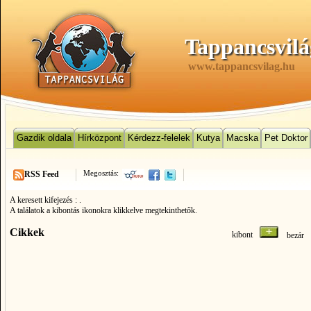
Tappancsvilá
www.tappancsvilag.hu
Gazdik oldala
Hírközpont
Kérdezz-felelek
Kutya
Macska
Pet Doktor
Megosztás:
RSS Feed
A keresett kifejezés :
.
A találatok a kibontás ikonokra klikkelve megtekinthetők.
Cikkek
kibont
bezá