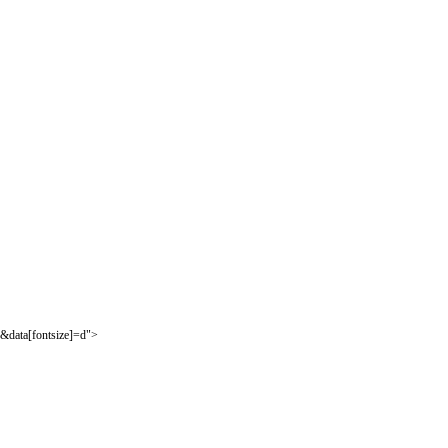
&data[fontsize]=d">