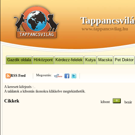
Tappancsvilá
www.tappancsvilag.hu
Gazdik oldala
Hírközpont
Kérdezz-felelek
Kutya
Macska
Pet Doktor
Megosztás:
RSS Feed
A keresett kifejezés :
.
A találatok a kibontás ikonokra klikkelve megtekinthetők.
Cikkek
kibont
bezá