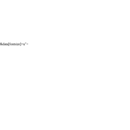
&data[fontsize]=u">