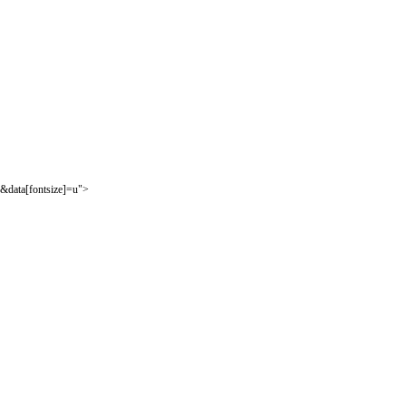
&data[fontsize]=u">