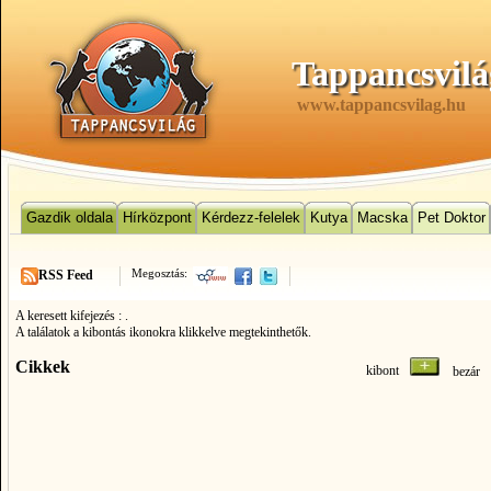
Tappancsvilá
www.tappancsvilag.hu
Gazdik oldala
Hírközpont
Kérdezz-felelek
Kutya
Macska
Pet Doktor
Megosztás:
RSS Feed
A keresett kifejezés :
.
A találatok a kibontás ikonokra klikkelve megtekinthetők.
Cikkek
kibont
bezá