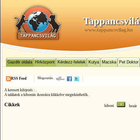
Tappancsvilá
www.tappancsvilag.hu
Gazdik oldala
Hírközpont
Kérdezz-felelek
Kutya
Macska
Pet Doktor
Megosztás:
RSS Feed
A keresett kifejezés :
.
A találatok a kibontás ikonokra klikkelve megtekinthetők.
Cikkek
kibont
bezá