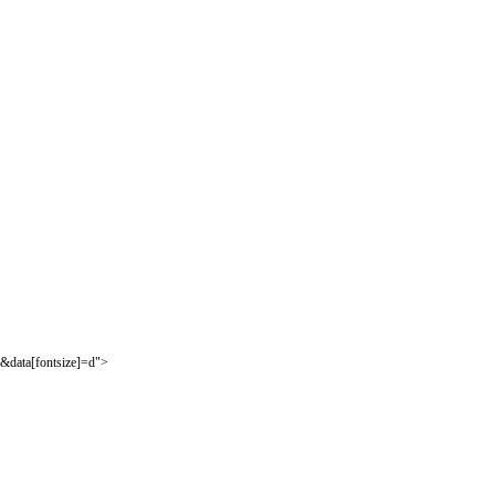
&data[fontsize]=d">