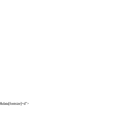
&data[fontsize]=d">