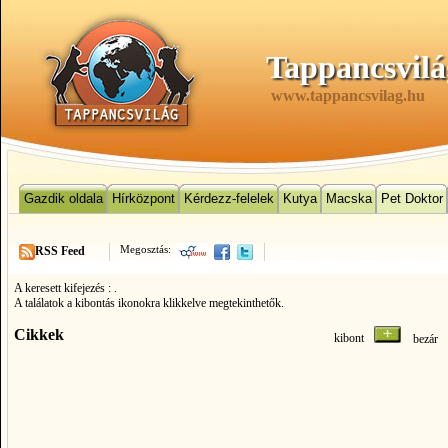
Tappancsvilá
www.tappancsvilag.hu
Gazdik oldala
Hírközpont
Kérdezz-felelek
Kutya
Macska
Pet Doktor
Megosztás:
RSS Feed
A keresett kifejezés :
.
A találatok a kibontás ikonokra klikkelve megtekinthetők.
Cikkek
kibont
bezá