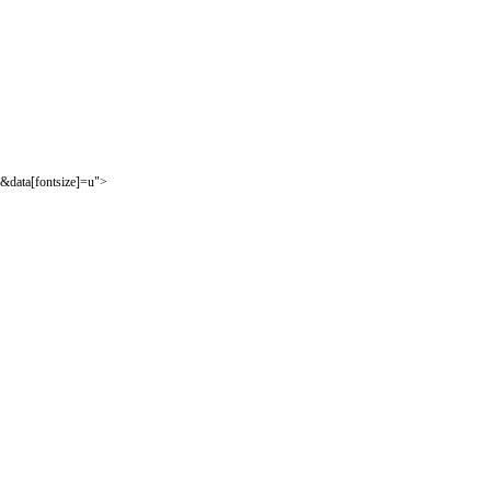
&data[fontsize]=u">