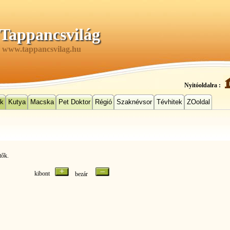
Tappancsvilág
www.tappancsvilag.hu
Nyitóoldalra :
ek
Kutya
Macska
Pet Doktor
Régió
Szaknévsor
Tévhitek
ZOoldal
tők.
kibont
bezár