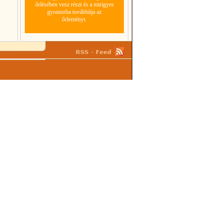
őrlésében vesz részt és a mirigyes
gyomorba továbbítja az
őrleményt.