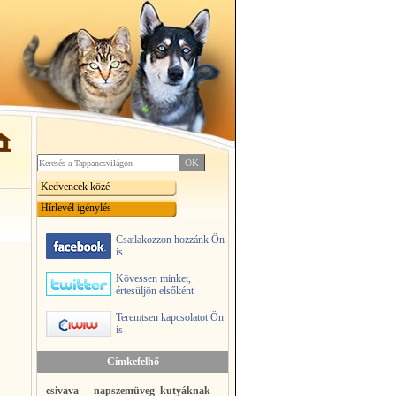
Kedvencek közé
Hírlevél igénylés
Csatlakozzon hozzánk Ön
is
Kövessen minket,
értesüljön elsőként
Teremtsen kapcsolatot Ön
is
Címkefelhő
csivava
-
napszemüveg kutyáknak
-