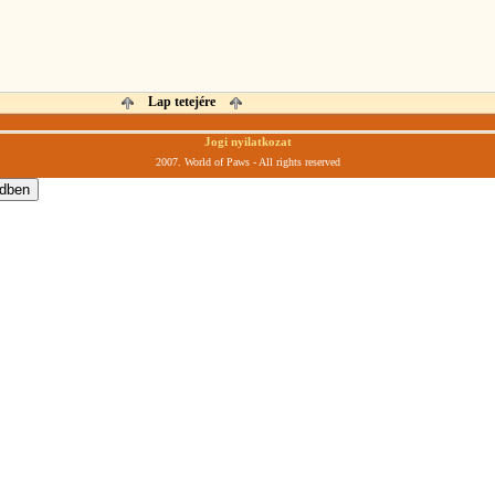
Lap tetejére
Jogi nyilatkozat
2007. World of Paws - All rights reserved