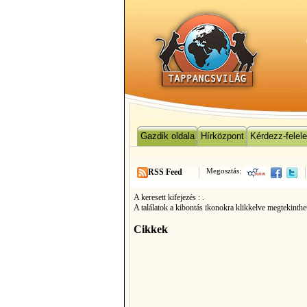
Gazdik oldala
Hírközpont
Kérdezz-felel
Megosztás:
RSS Feed
A keresett kifejezés :
.
A találatok a kibontás ikonokra klikkelve megtekinthe
Cikkek