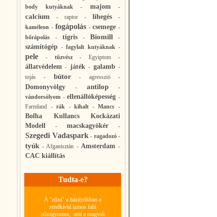
majom
body kutyáknak
-
-
calcium
lihegés
-
raptor
-
-
fogápolás
csemege
kaméleon
-
-
-
Biomill
tigris
bőrápolás
-
-
-
számítógép
-
fagylalt kutyáknak
-
pele
-
tűzvész
-
Egyiptom
-
állatvédelem
játék
galamb
-
-
-
bútor
tojás
-
-
agresszió
-
antilop
Domonyvölgy
-
-
ellenállóképesség
vándorsólyom
-
-
Farmland
-
rák
-
kihalt
-
Mancs
-
Bolha Kullancs Kockázati
Modell
macskagyökér
-
-
Szegedi Vadaspark
-
ragadozó
-
tyúk
Amsterdam
-
Afganisztán
-
-
CAC kiállítás
Tudta-e?
A "zúza" a házityúkban a
rendkívül izmos falú
zúzógyomor, ami a magvak