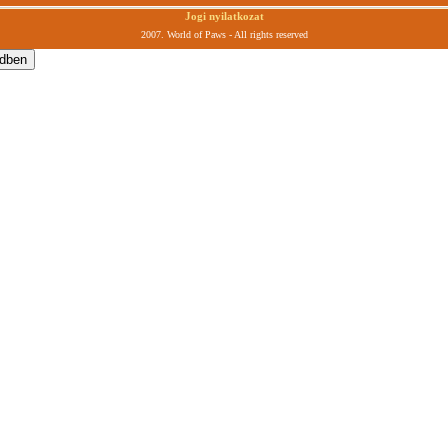
Jogi nyilatkozat
2007. World of Paws - All rights reserved