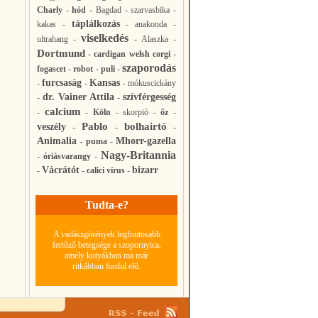
Charly
-
hód
-
Bagdad
-
szarvasbika
-
táplálkozás
kakas
-
-
anakonda
-
viselkedés
ultrahang
-
-
Alaszka
-
Dortmund
-
cardigan welsh corgi
-
szaporodás
fogascet
-
robot
-
puli
-
furcsaság
Kansas
-
-
-
mókuscickány
dr. Vainer Attila
szívférgesség
-
-
calcium
-
-
Köln
-
skorpió
-
őz
-
Pablo
bolhairtó
veszély
-
-
-
Animalia
Mhorr-gazella
-
puma
-
Nagy-Britannia
-
óriásvarangy
-
Vácrátót
bizarr
-
-
calici vírus
-
Tudta-e?
A vadászgörények legfontosabb
fertőző betegsége a szopornyica,
amely kutyákban ma már
ritkábban fordul elő.