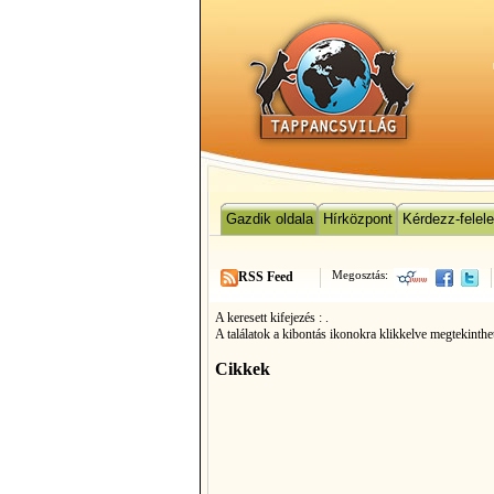
Gazdik oldala
Hírközpont
Kérdezz-felel
Megosztás:
RSS Feed
A keresett kifejezés :
.
A találatok a kibontás ikonokra klikkelve megtekinthe
Cikkek