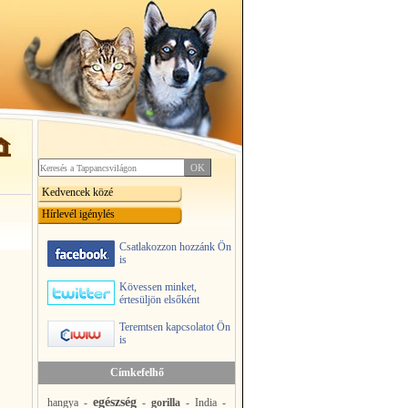
Kedvencek közé
Hírlevél igénylés
Csatlakozzon hozzánk Ön
is
Kövessen minket,
értesüljön elsőként
Teremtsen kapcsolatot Ön
is
Címkefelhő
egészség
hangya
-
-
gorilla
-
India
-