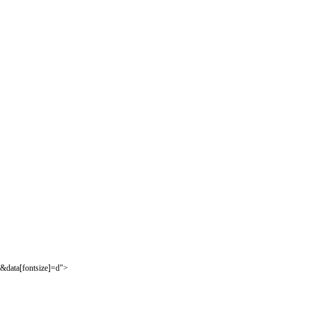
&data[fontsize]=d">