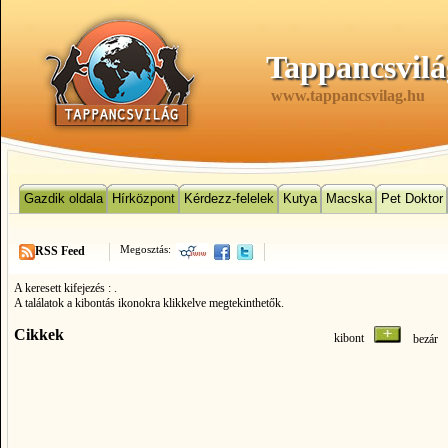
Tappancsvilá
www.tappancsvilag.hu
Gazdik oldala
Hírközpont
Kérdezz-felelek
Kutya
Macska
Pet Doktor
Megosztás:
RSS Feed
A keresett kifejezés :
.
A találatok a kibontás ikonokra klikkelve megtekinthetők.
Cikkek
kibont
bezá