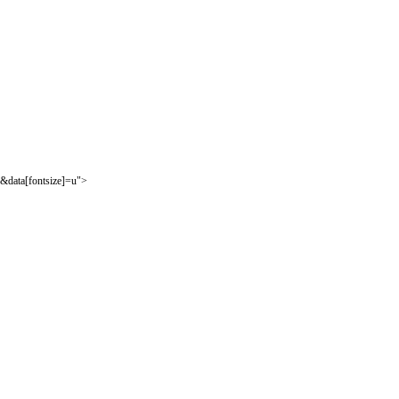
&data[fontsize]=u">