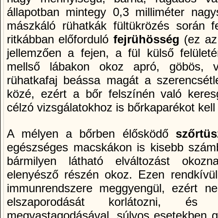
állapotban mintegy 0,3 milliméter nagy
mászkáló rühatkák fültükrözés során f
ritkábban előforduló
fejrühösség
(ez az
jellemzően a fejen, a fül külső felüle
mellső lábakon okoz apró, göbös, vi
rühatkafaj beássa magát a szerencsét
közé, ezért a bőr felszí­nén való keres
célzó vizsgálatokhoz is bőrkaparékot kell
A mélyen a bőrben élősködő
szőrtüs
egészséges macskákon is kisebb számba
bármilyen látható elváltozást oko
elenyésző részén okoz. Ezen rendkí­vü
immunrendszere meggyengül, ezért ne
elszaporodását korlátozni, és
megvastagodásával, súlyos esetekben ge