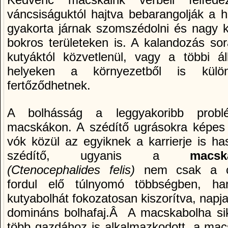
váncsiságuktól hajtva bebarangolják a 
gyakorta járnak szomszédolni és nagy k
bokros területeken is. A kalandozás so
kutyáktól közvetlenül, vagy a többi áll
helyeken a környezetből is külön
fertőződhetnek.
A bolhásság a leggyakoribb prob
macskákon. A szédí­tő ugrásokra képes 
vók közül az egyiknek a karrierje is ha
szédí­tő, ugyanis a
macsk
(Ctenocephalides felis)
nem csak a c
fordul elő túlnyomó többségben, h
kutyabolhát fokozatosan kiszorí­tva, napj
domináns bolhafaj.Â A macskabolha si
több gazdához is alkalmazkodott, a macs