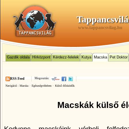
Tappancsvilá
www.tappancsvilag.hu
Gazdik oldala
Hírközpont
Kérdezz-felelek
Kutya
Macska
Pet Doktor
Megosztás:
RSS Feed
Navigáció :
Macska
>
Egészségvédelem
>
Külső élősködők
Macskák külső é
Kedvenc macskáink vérbeli felfede