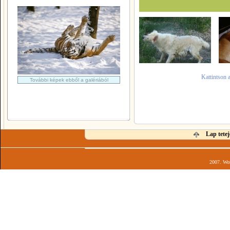
Kattintson 
További képek ebből a galériából
Lap tetej
2007. Wor