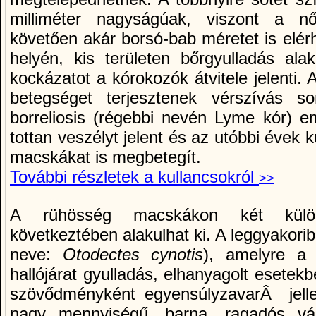
milliméter nagyságúak, viszont a nős
követően akár borsó-bab méretet is elérh
helyén, kis területen bőrgyulladás ala
kockázatot a kórokozók átvitele jelenti. 
betegséget terjesztenek vérszí­vás 
borreliosis (régebbi nevén Lyme kór) e
tottan veszélyt jelent és az utóbbi évek ku
macskákat is megbetegí­t.
További részletek a kullancsokról
>>
A rühösség macskákon két külön
következtében alakulhat ki. A leggyakori
neve:
Otodectes cynotis
), amelyre a 
hallójárat gyulladás, elhanyagolt esetekb
szövődményként egyensúlyzavarÂ jelle
nagy mennyiségű, barna, ragadós vála