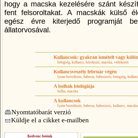
hogy a macska kezelésére szánt készí
fent felsoroltakat. A macskák külső é
egész évre kiterjedő programját b
állatorvosával.
Kullancsok: gyakran ismételt vagy külö
.
betegség
, kullancs
, kórokozó
, macska
, védekezés
Kullancsveszély február végén
.
Lyme borreliosis
, babesia
, babesiosis
, betegség
, kullan
A bolhák biológiája
.
bolha
, macska
A kullancsok
.
Lyme borreliosis
, babesia
, babesiosis
, kullancs
, macska
Nyomtatóbarát verzió
Küldje el a cikket e-mailben
Kedvenc fotónk