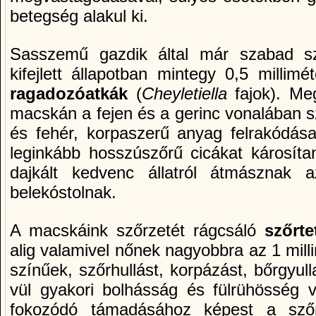
betegség alakul ki.
Sasszemű gazdik által már szabad sz
kifejlett állapotban mintegy 0,5 millim
ragadozóatkák
(
Cheyletiella
fajok). Me
macskán a fejen és a gerinc vonalában s
és fehér, korpaszerű anyag felrakódása
leginkább hosszúszőrű cicákat károsí­t
dajkált kedvenc állatról átmásznak 
belekóstolnak.
A macskáink szőrzetét rágcsáló
szőrte
alig valamivel nőnek nagyobbra az 1 mil
szí­nűek, szőrhullást, korpázást, bőrgyul
vül gyakori bolhásság és fülrühösség v
fokozódó támadásához képest a szőrt