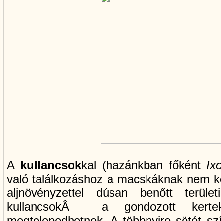
A
kullancsok
kal (hazánkban főként
Ix
való találkozáshoz a macskáknak nem kel
aljnövényzettel dúsan benőtt terüle
kullancsokÂ a gondozott kerte
megtelepedhetnek. A többnyire sötét szí