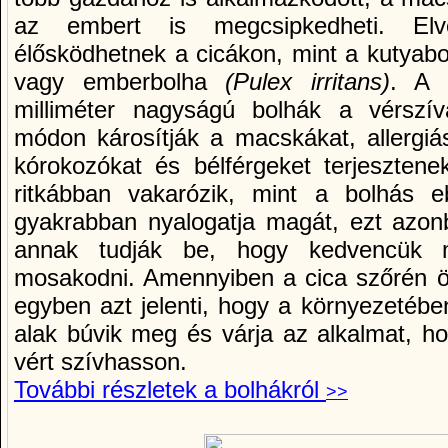
az embert is megcsipkedheti. Elv
élősködhetnek a cicákon, mint a kutyab
vagy emberbolha
(Pulex irritans)
. A k
milliméter nagyságú bolhák a vérszí­
módon károsí­tják a macskákat, allergiá
kórokozókat és bélférgeket terjeszten
ritkábban vakarózik, mint a bolhás e
gyakrabban nyalogatja magát, ezt azon
annak tudják be, hogy kedvencük mil
mosakodni. Amennyiben a cica szőrén öt k
egyben azt jelenti, hogy a környezetébe
alak búvik meg és várja az alkalmat, hog
vért szí­vhasson.
További részletek a bolhákról
>>