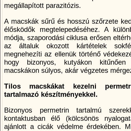
megállapí­tott parazitózis.
A macskák sűrű és hosszú szőrzete kedve
élősködők megtelepedéséhez. A különb
módja, szaporodási ciklusa erősen eltér
az általuk okozott kártételek sokf
megnehezí­ti az ellenük történő védekez
hogy bizonyos, kutyákon kitűnőe
macskákon súlyos, akár végzetes mérge
Tilos macskákat kezelni permetri
tartalmazó készí­tményekkel.
Bizonyos permetrin tartalmú szere
kontaktusban élő (kölcsönös nyaloga
ajánlott a cicák védelme érdekében. Mi