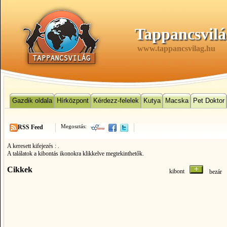
Tappancsvilá
www.tappancsvilag.hu
Gazdik oldala
Hírközpont
Kérdezz-felelek
Kutya
Macska
Pet Doktor
Megosztás:
RSS Feed
A keresett kifejezés :
.
A találatok a kibontás ikonokra klikkelve megtekinthetők.
Cikkek
kibont
bezá