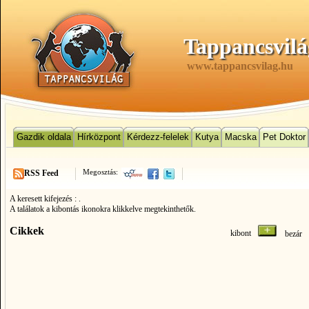
Tappancsvilá
www.tappancsvilag.hu
Gazdik oldala
Hírközpont
Kérdezz-felelek
Kutya
Macska
Pet Doktor
Megosztás:
RSS Feed
A keresett kifejezés :
.
A találatok a kibontás ikonokra klikkelve megtekinthetők.
Cikkek
kibont
bezá