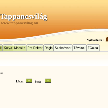
Tappancsvilág
www.tappancsvilag.hu
Nyitóoldalra :
ek
Kutya
Macska
Pet Doktor
Régió
Szaknévsor
Tévhitek
ZOoldal
tők.
kibont
bezár