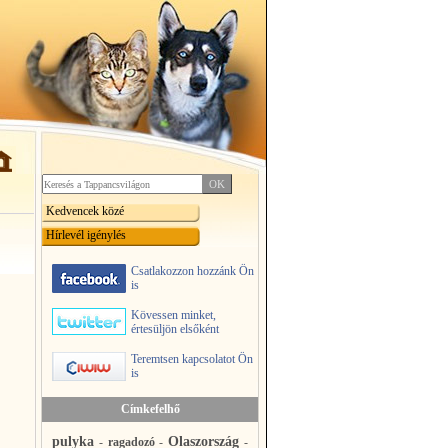
Kedvencek közé
Hírlevél igénylés
Csatlakozzon hozzánk Ön
is
Kövessen minket,
értesüljön elsőként
Teremtsen kapcsolatot Ön
is
Címkefelhő
pulyka
Olaszország
-
ragadozó
-
-