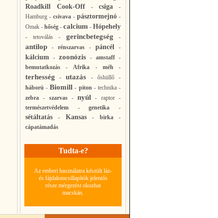
Roadkill Cook-Off
csiga
-
-
pásztormejnó
Hamburg
-
csivava
-
-
calcium
Hópehely
Omak
-
hőség
-
-
gerincbetegség
-
tetoválás
-
-
antilop
páncél
-
rénszarvas
-
-
zoonózis
kálcium
-
-
amstaff
-
bemutatkozás
-
Afrika
-
méh
-
terhesség
utazás
-
-
őshüllő
-
Biomill
háború
-
-
piton
-
technika
-
nyúl
zebra
-
szarvas
-
-
raptor
-
természetvédelem
-
genetika
-
sétáltatás
Kansas
-
-
birka
-
cápatámadás
Tudta-e?
Az emberi használatra készült láz-
és fájdalomcsillapítók jelentős
része mérgezést okozhat
macskán.