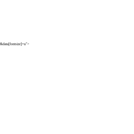
&data[fontsize]=u">