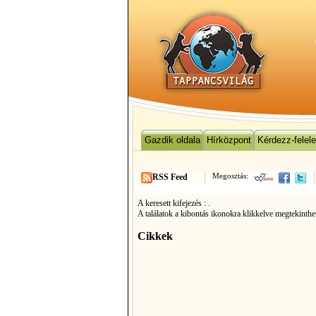
Gazdik oldala
Hírközpont
Kérdezz-felel
Megosztás:
RSS Feed
A keresett kifejezés :
.
A találatok a kibontás ikonokra klikkelve megtekinthe
Cikkek