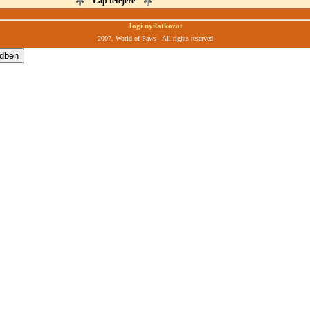
Lap tetejére
Jogi nyilatkozat
2007. World of Paws - All rights reserved