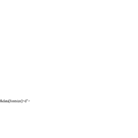
&data[fontsize]=d">