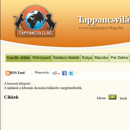
Tappancsvilá
www.tappancsvilag.hu
Gazdik oldala
Hírközpont
Kérdezz-felelek
Kutya
Macska
Pet Doktor
Megosztás:
RSS Feed
A keresett kifejezés :
.
A találatok a kibontás ikonokra klikkelve megtekinthetők.
Cikkek
kibont
bezá