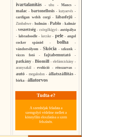
ivartalanítás
-
uhu
-
Mancs
-
malac
bartonellosis
-
-
kutyaevés
-
lábasfejű
cardigan welsh corgi
-
-
Pablo
Zimbabwe
-
hulmán
-
-
kalmár
veszettség
-
-
csörgőkígyó
-
autópálya
pele
-
labradoodle
-
kecske
-
-
angol
bolha
cocker spániel
-
-
Skócia
vándorsólyom
-
-
szkunk
-
fajtabemutató
vicces fotó
-
-
Biomill
patkány
-
-
elefántcickány
-
aranysakál
-
evolúció
-
rénszarvas
-
autó
állatszállítás
-
megalodon
-
-
állatorvos
birka
-
Tudta-e?
A szemhéjak feladata a
szemgolyó védelme mellett a
könnyfilm eloszlatása a szem
felszínén.