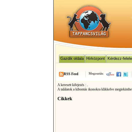
Gazdik oldala
Hírközpont
Kérdezz-felel
Megosztás:
RSS Feed
A keresett kifejezés :
.
A találatok a kibontás ikonokra klikkelve megtekinthe
Cikkek