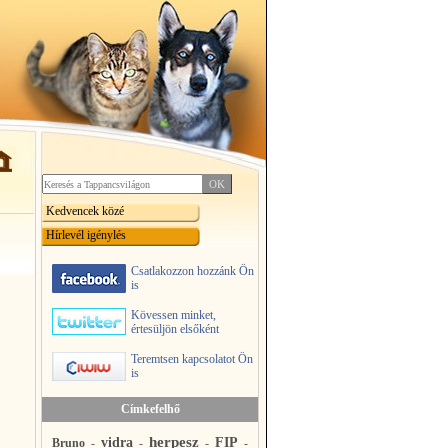
Kedvencek közé
Hírlevél igénylés
Csatlakozzon hozzánk Ön
is
Kövessen minket,
értesüljön elsőként
Teremtsen kapcsolatot Ön
is
Címkefelhő
herpesz
vidra
FIP
Bruno
-
-
-
-