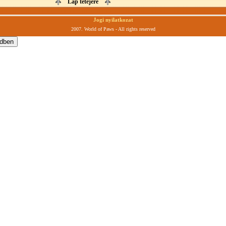
Lap tetejére
Jogi nyilatkozat
2007. World of Paws - All rights reserved