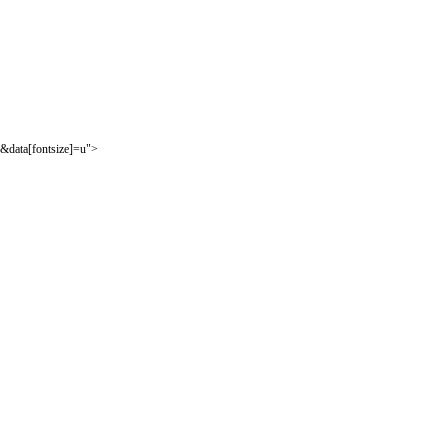
&data[fontsize]=u">