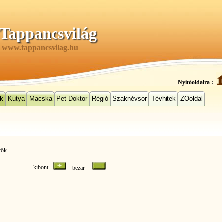
Tappancsvilág
www.tappancsvilag.hu
Nyitóoldalra :
ek
Kutya
Macska
Pet Doktor
Régió
Szaknévsor
Tévhitek
ZOoldal
tők.
kibont
bezár