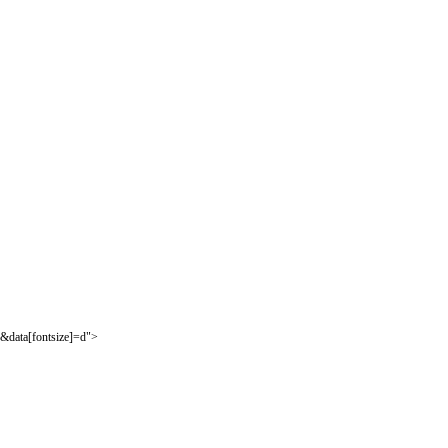
&data[fontsize]=d">