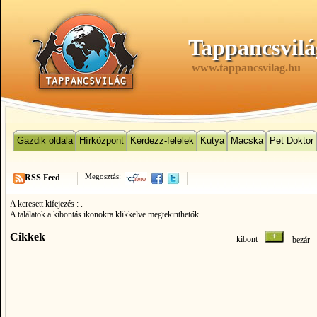
Tappancsvilá
www.tappancsvilag.hu
Gazdik oldala
Hírközpont
Kérdezz-felelek
Kutya
Macska
Pet Doktor
Megosztás:
RSS Feed
A keresett kifejezés :
.
A találatok a kibontás ikonokra klikkelve megtekinthetők.
Cikkek
kibont
bezá