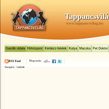
Tappancsvilá
www.tappancsvilag.hu
Gazdik oldala
Hírközpont
Kérdezz-felelek
Kutya
Macska
Pet Doktor
Megosztás:
RSS Feed
Navigáció :
Galériák