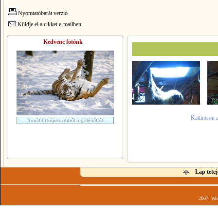
Nyomtatóbarát verzió
Küldje el a cikket e-mailben
Kedvenc fotónk
Kattintson 
További képek ebből a galériából
Lap tetej
2007. Wor