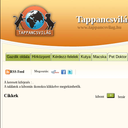
Tappancsvilá
www.tappancsvilag.hu
Gazdik oldala
Hírközpont
Kérdezz-felelek
Kutya
Macska
Pet Doktor
Megosztás:
RSS Feed
A keresett kifejezés :
.
A találatok a kibontás ikonokra klikkelve megtekinthetők.
Cikkek
kibont
bezá