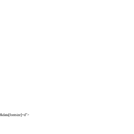
&data[fontsize]=d">