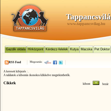
Tappancsvilá
www.tappancsvilag.hu
Gazdik oldala
Hírközpont
Kérdezz-felelek
Kutya
Macska
Pet Doktor
Megosztás:
RSS Feed
A keresett kifejezés :
.
A találatok a kibontás ikonokra klikkelve megtekinthetők.
Cikkek
kibont
bezá