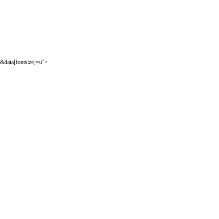
&data[fontsize]=u">