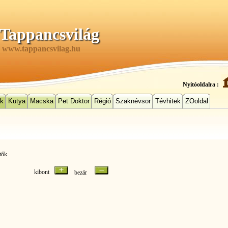
Tappancsvilág
www.tappancsvilag.hu
Nyitóoldalra :
ek
Kutya
Macska
Pet Doktor
Régió
Szaknévsor
Tévhitek
ZOoldal
tők.
kibont
bezár