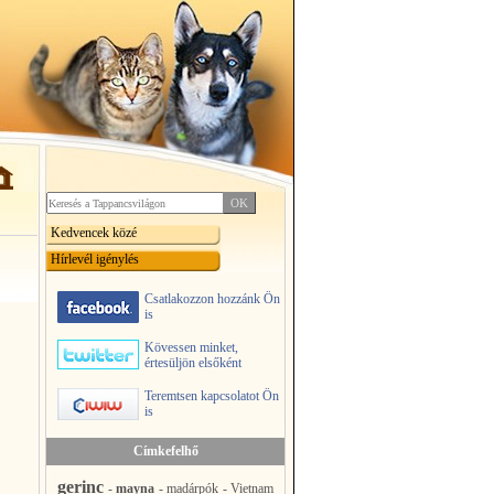
Kedvencek közé
Hírlevél igénylés
Csatlakozzon hozzánk Ön
is
Kövessen minket,
értesüljön elsőként
Teremtsen kapcsolatot Ön
is
Címkefelhő
gerinc
-
mayna
-
madárpók
-
Vietnam