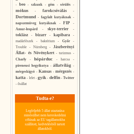
beo
-
-
szkunk
-
gém
-
sérülés
-
mókus
farokcsóválás
-
-
Dortmund
-
fagylalt kutyáknak
-
FIP
napszemüveg kutyáknak
-
-
skye-terrier
Amur-leopárd
-
-
toklász
bizarr
kapibara
-
-
-
madárfészek
-
baktérium
-
Győr
-
Jászberényi
Trouble
-
Nürnberg
-
Állat- és Növénykert
-
turizmus
-
hópárduc
Charly
-
-
harcsa
-
állatvilág
pireneusi hegyikutya
-
-
Kansas
mérgezés
mérgeskígyó
-
-
-
katta
gyík
delfin
-
lelet
-
-
-
Twitter
-
ősállat
Tudta-e?
Legfeljebb 5 állat utaztatása
minősülhet nem kereskedelmi
célúnak az EU tagállamokba
szállított, kedvtelésből tartott
állatokból.