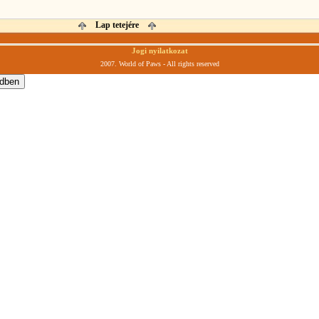
Lap tetejére
Jogi nyilatkozat
2007. World of Paws - All rights reserved