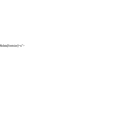
&data[fontsize]=u">