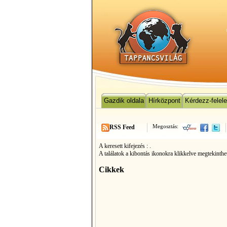
Gazdik oldala
Hírközpont
Kérdezz-felel
Megosztás:
RSS Feed
A keresett kifejezés :
.
A találatok a kibontás ikonokra klikkelve megtekinthe
Cikkek