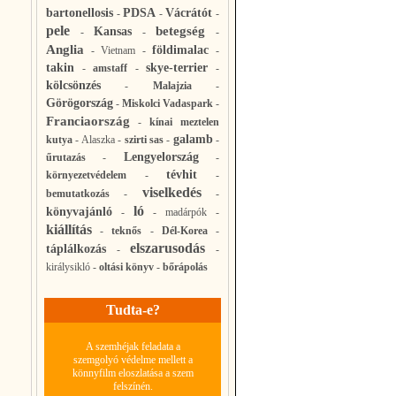
bartonellosis
PDSA
Vácrátót
-
-
-
pele
betegség
Kansas
-
-
-
Anglia
földimalac
-
Vietnam
-
-
takin
skye-terrier
-
amstaff
-
-
kölcsönzés
-
Malajzia
-
Görögország
-
Miskolci Vadaspark
-
Franciaország
-
kínai meztelen
galamb
kutya
-
Alaszka
-
szirti sas
-
-
Lengyelország
űrutazás
-
-
tévhit
környezetvédelem
-
-
viselkedés
bemutatkozás
-
-
ló
könyvajánló
-
-
madárpók
-
kiállítás
-
teknős
-
Dél-Korea
-
elszarusodás
táplálkozás
-
-
királysikló
-
oltási könyv
-
bőrápolás
Tudta-e?
A szemhéjak feladata a
szemgolyó védelme mellett a
könnyfilm eloszlatása a szem
felszínén.