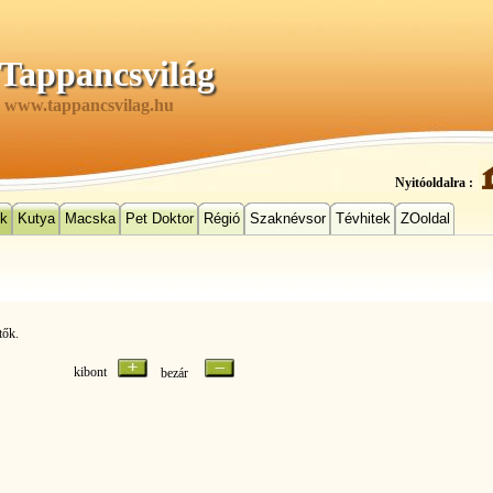
Tappancsvilág
www.tappancsvilag.hu
Nyitóoldalra :
ek
Kutya
Macska
Pet Doktor
Régió
Szaknévsor
Tévhitek
ZOoldal
tők.
kibont
bezár