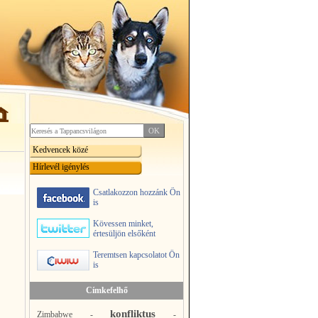
Kedvencek közé
Hírlevél igénylés
Csatlakozzon hozzánk Ön
is
Kövessen minket,
értesüljön elsőként
Teremtsen kapcsolatot Ön
is
Címkefelhő
konfliktus
Zimbabwe
-
-