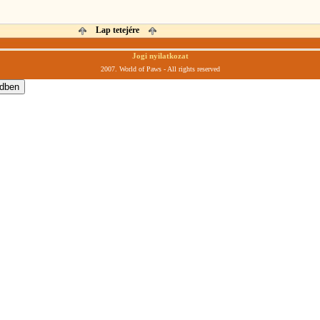
Lap tetejére
Jogi nyilatkozat
2007. World of Paws - All rights reserved