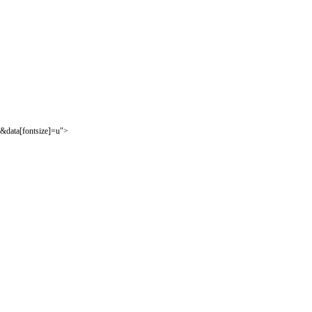
&data[fontsize]=u">