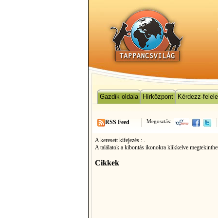
Gazdik oldala
Hírközpont
Kérdezz-felel
Megosztás:
RSS Feed
A keresett kifejezés :
.
A találatok a kibontás ikonokra klikkelve megtekinthe
Cikkek