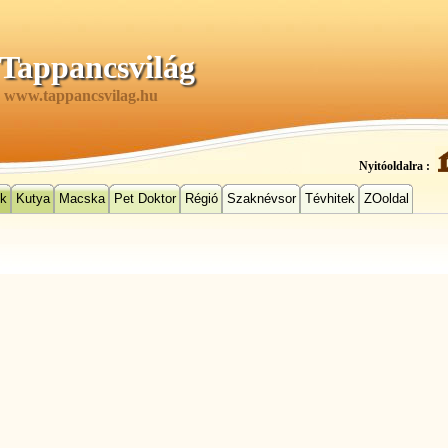
Tappancsvilág
www.tappancsvilag.hu
Nyitóoldalra :
ek
Kutya
Macska
Pet Doktor
Régió
Szaknévsor
Tévhitek
ZOoldal