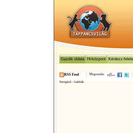
Gazdik oldala
Hírközpont
Kérdezz-felel
Megosztás:
RSS Feed
Navigáció :
Galériák