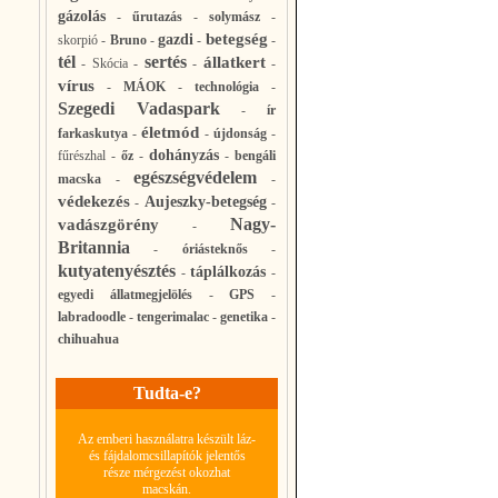
gázolás
-
űrutazás
-
solymász
-
betegség
gazdi
skorpió
-
Bruno
-
-
-
tél
sertés
állatkert
-
Skócia
-
-
-
vírus
-
MÁOK
-
technológia
-
Szegedi Vadaspark
-
ír
életmód
farkaskutya
-
-
újdonság
-
dohányzás
fűrészhal
-
őz
-
-
bengáli
egészségvédelem
macska
-
-
védekezés
Aujeszky-betegség
-
-
Nagy-
vadászgörény
-
Britannia
-
óriásteknős
-
kutyatenyésztés
táplálkozás
-
-
egyedi állatmegjelölés
-
GPS
-
labradoodle
-
tengerimalac
-
genetika
-
chihuahua
Tudta-e?
Az emberi használatra készült láz-
és fájdalomcsillapítók jelentős
része mérgezést okozhat
macskán.