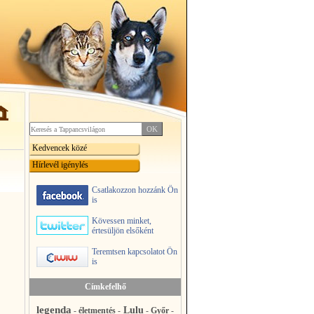
Kedvencek közé
Hírlevél igénylés
Csatlakozzon hozzánk Ön
is
Kövessen minket,
értesüljön elsőként
Teremtsen kapcsolatot Ön
is
Címkefelhő
legenda
Lulu
-
életmentés
-
-
Győr
-