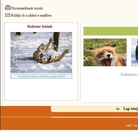
Nyomtatóbarát verzió
Küldje el a cikket e-mailben
Kedvenc fotónk
Kattintson 
További képek ebből a galériából
Lap tetej
2007. Wor