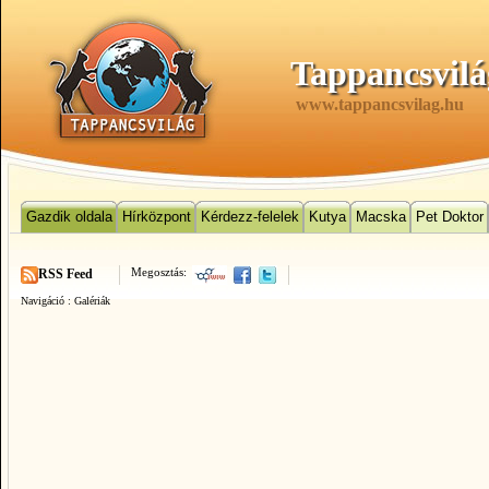
Tappancsvilá
www.tappancsvilag.hu
Gazdik oldala
Hírközpont
Kérdezz-felelek
Kutya
Macska
Pet Doktor
Megosztás:
RSS Feed
Navigáció :
Galériák