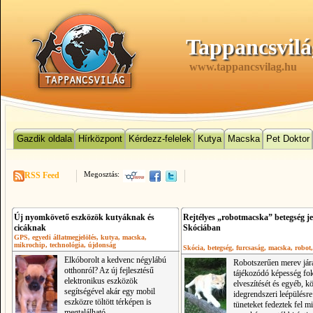
Tappancsvilá
www.tappancsvilag.hu
Gazdik oldala
Hírközpont
Kérdezz-felelek
Kutya
Macska
Pet Doktor
Megosztás:
RSS Feed
Új nyomkövető eszközök kutyáknak és
Rejtélyes „robotmacska” betegség j
cicáknak
Skóciában
GPS
, egyedi állatmegjelölés
, kutya
, macska
,
mikrochip
, technológia
, újdonság
Skócia
, betegség
, furcsaság
, macska
, robot
Elkóborolt a kedvenc négylábú
Robotszerűen merev járá
otthonról? Az új fejlesztésű
tájékozódó képesség fo
elektronikus eszközök
elveszítését és egyéb, k
segítségével akár egy mobil
idegrendszeri leépülésre
eszközre töltött térképen is
tüneteket fedeztek fel m
megtalálható.