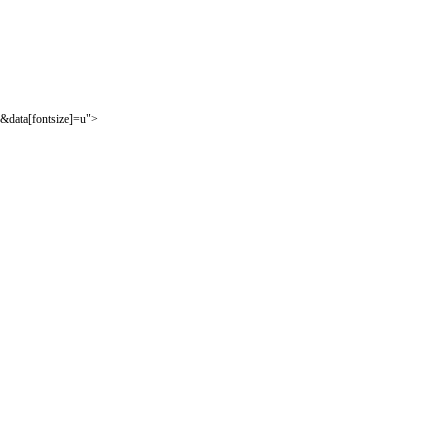
&data[fontsize]=u">