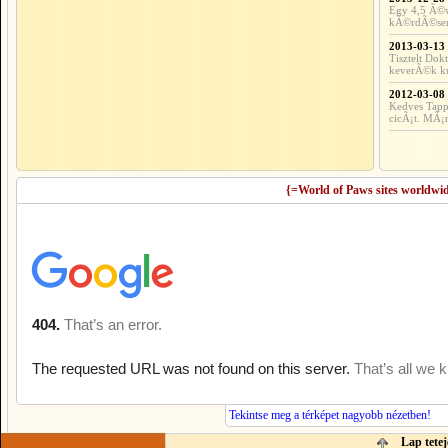
Egy 4,5 Ã©v
kÃ©rdÃ©seme
2013-03-13
Tisztelt Do
keverÃ©k kut
2012-03-08
Kedves Tapp
cicÃ¡t. MÃ¡r
{=World of Paws sites worldwi
Tekintse meg a térképet nagyobb nézetben!
Lap tetej