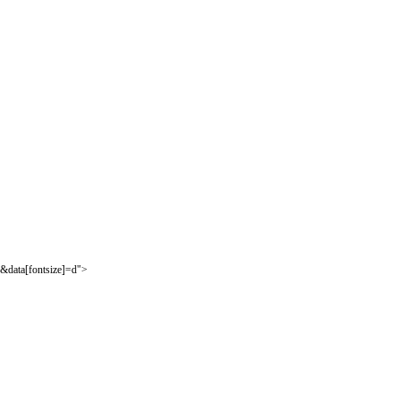
&data[fontsize]=d">