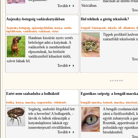
macskán az utóbbi évtiz
Skóciában.
Tovább
Tov
Aujeszky-betegség vadászkutyákban
Hol telelnek a görög teknősök?
Aujeszky-betegség
, egészségvédelem
, kutya
, sertés
,
Szegedi Vadaspark
, teknős
, tél
, állatkert
, 
táplálkozás
, vaddisznó
, vadászat
, vírus
Tippek profiktól kedve
Hatalmas kiszúrás nyers sertés
szárazföldi teknőseink t
belsőséget adni a kutyának. A
vadászebek is menthetetlenül
elpusztulnak, ha fertőzött
vaddisznóból kihasított tüdőt,
Tov
szívet falnak fel.
Tovább
Ezért nem szabadulsz a bolháktól
Egzotikus szépség: a bengáli macsk
bolha
, kutya
, macska
, szaporodás
, védekezés
bengáli macska
, kennel
, macska
, tenyészet
Segítség, undorító férgekkel lett
A bengáli csodamacskát 
tele a heverőm! A bolhapeték, -
zárni a fürdőszobából, 
lárvák és bábok elárasztják a
együtt zuhanyozik a gaz
kutyatulajdonos lakását egy
Rozetták, apportírozás é
ismeretterjesztő rövidfilmben.
pofonláda egy egzotiku
Tovább
birodalomból.
Tov