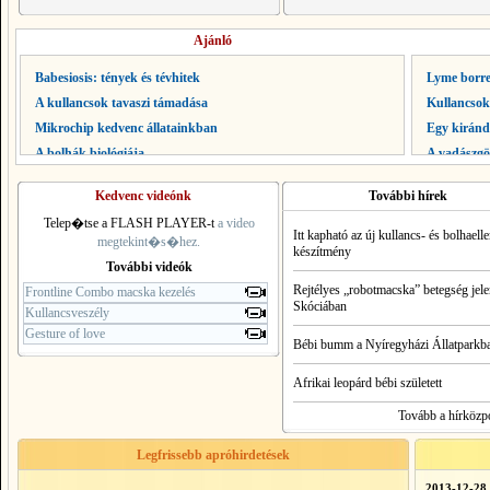
Ajánló
Babesiosis: tények és tévhitek
Lyme borre
A kullancsok tavaszi támadása
Kullancsok
Mikrochip kedvenc állatainkban
Egy kirándu
A bolhák biológiája
A vadászgö
A kullancsok
Kullancsves
Kedvenc videónk
További hírek
Telep�tse a FLASH PLAYER-t
a video
Itt kapható az új kullancs- és bolhaell
megtekint�s�hez.
készítmény
További videók
Rejtélyes „robotmacska” betegség jel
Frontline Combo macska kezelés
Skóciában
Kullancsveszély
Gesture of love
Bébi bumm a Nyíregyházi Állatparkb
Afrikai leopárd bébi született
Tovább a hírközp
Legfrissebb apróhirdetések
2013-12-28