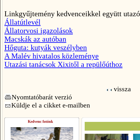
Linkgyűjtemény kedvenceikkel együtt utazó
Állatútlevél
Állatorvosi igazolások
Macskák az autóban
Hőguta: kutyák veszélyben
A Malév hivatalos közleménye
Utazási tanácsok Xixitől a repülőúthoz
vissza
Nyomtatóbarát verzió
Küldje el a cikket e-mailben
Kedvenc fotónk