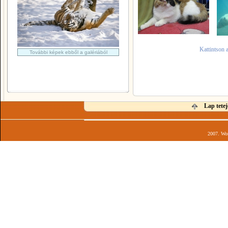
Kattintson 
További képek ebből a galériából
Lap tetej
2007. Wor