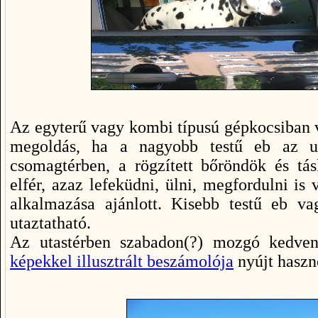
Az egyterű vagy kombi típusú gépkocsiban 
megoldás, ha a nagyobb testű eb az utas
csomagtérben, a rögzített bőröndök és tás
elfér, azaz lefeküdni, ülni, megfordulni i
alkalmazása ajánlott. Kisebb testű eb v
utaztatható.
Az utastérben szabadon(?) mozgó kedve
képekkel
illusztrált beszámolója
nyújt haszn