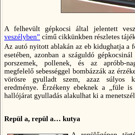
A felhevült gépkocsi által jelentett ve
veszélyben”
című cikkünkben részletes tájéko
Az autó nyitott ablakán az eb kidughatja a 
esetében, azonban a száguldó gépkocsinál e
porszemek, pollenek, és az apróbb-na
megfelelő sebességgel bombázzák az érzéke
vörösre gyulladt szem, azaz súlyos kö
eredménye. Érzékeny ebeknek a „füle is 
hallójárat gyulladás alakulhat ki a menetszél
Repül a, repül a… kutya
A repülőgépen tört