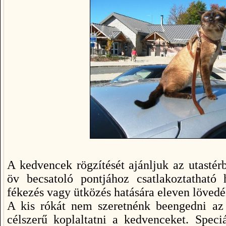
A kedvencek rögzítését ajánljuk az utastérb
öv becsatoló pontjához csatlakoztatható
fékezés vagy ütközés hatására eleven lövedé
A kis rókát nem szeretnénk beengedni az a
célszerű koplaltatni a kedvenceket. Speci