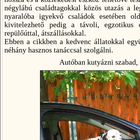
négylábú családtagokkal közös utazás a le
nyaralóba igyekvő családok esetében ol
kivitelezhető pedig a távoli, egzotikus
repülőúttal, átszállásokkal.
Ebben a cikkben a kedvenc állatokkal együ
néhány hasznos tanáccsal szolgálni.
Autóban kutyázni szabad,