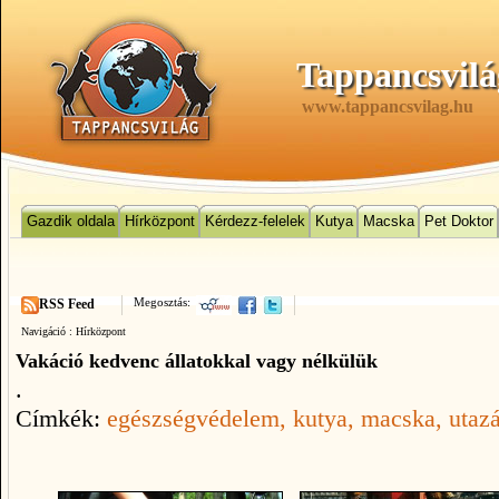
Tappancsvilá
www.tappancsvilag.hu
Gazdik oldala
Hírközpont
Kérdezz-felelek
Kutya
Macska
Pet Doktor
Megosztás:
RSS Feed
Navigáció :
Hírközpont
Vakáció kedvenc állatokkal vagy nélkülük
.
Címkék:
egészségvédelem
, kutya
, macska
, utaz