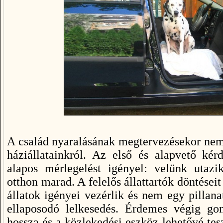
A család nyaralásának megtervezésekor ne
háziállatainkról. Az első és alapvető kér
alapos mérlegelést igényel: velünk utaz
otthon marad. A felelős állattartók döntései
állatok igényei vezérlik és nem egy pillan
ellaposodó lelkesedés. Érdemes végig gon
hossza és a közlekedési eszköz lehetővé tes