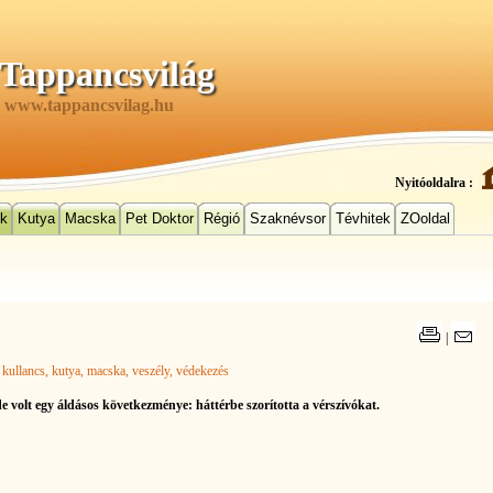
Tappancsvilág
www.tappancsvilag.hu
Nyitóoldalra :
ek
Kutya
Macska
Pet Doktor
Régió
Szaknévsor
Tévhitek
ZOoldal
|
, kullancs
, kutya
, macska
, veszély
, védekezés
de volt egy áldásos következménye: háttérbe szorította a vérszívókat.