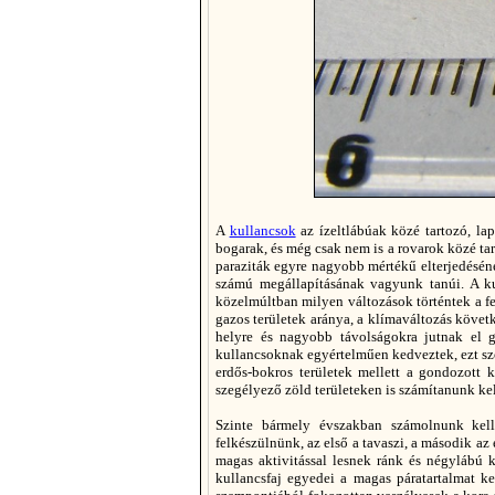
A
kullancsok
az ízeltlábúak közé tartozó, lap
bogarak, és még csak nem is a rovarok közé ta
paraziták egyre nagyobb mértékű elterjedéséne
számú megállapításának vagyunk tanúi. A k
közelmúltban milyen változások történtek a fe
gazos területek aránya, a klímaváltozás követk
helyre és nagyobb távolságokra jutnak el 
kullancsoknak egyértelműen kedveztek, ezt szó
erdős-bokros területek mellett a gondozott k
szegélyező zöld területeken is számítanunk ke
Szinte bármely évszakban számolnunk kell
felkészülnünk, az első a tavaszi, a második az
magas aktivitással lesnek ránk és négylábú
kullancsfaj egyedei a magas páratartalmat ke