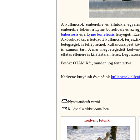
A kullancsok emberekre és állatokra egyarán
emberekre főként a Lyme borreliosis és az ag
babesiosis
és a
Lyme borreliosis
fenyegeti. Eze
A kórokozókat a fertőzött kullancsok terjeszti
betegségek is felléphetnek kullancscsípést köv
is számon tart. A már megbetegedett kedven
ellátás ellenére is kilátástalan lehet. Legbizt
Fotók: OTAM Kft., minden jog fenntartva
Kedvenc kutyáink és cicáink
kullancsok ellen
Nyomtatóbarát verzió
Küldje el a cikket e-mailben
Kedvenc fotónk