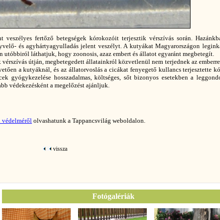
t veszélyes fertőző betegségek kórokozóit terjesztik vérszívás során. Hazánkb
yvelő- és agyhártyagyulladás jelent veszélyt. A kutyákat Magyarországon legin
n utóbbiról láthatjuk, hogy zoonosis, azaz embert és állatot egyaránt megbetegít.
k vérszívás útján, megbetegedett állatainkról közvetlenül nem terjednek az emberr
etően a kutyáknál, és az állatorvoslás a cicákat fenyegető kullancs terjesztette k
cek gyógykezelése hosszadalmas, költséges, sőt bizonyos esetekben a leggond
osabb védekezésként a megelőzést ajánljuk.
i védelméről
olvashatunk a Tappancsvilág weboldalon.
vissza
Fotógalériák