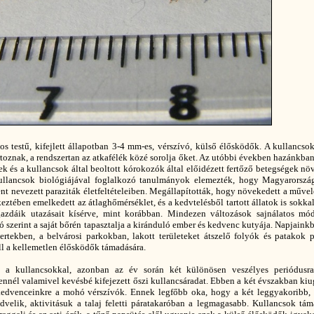
os testű, kifejlett állapotban 3-4 mm-es, vérszívó, külső élősködők. A kullancs
rtoznak, a rendszertan az atkafélék közé sorolja őket. Az utóbbi években hazánkba
k és a kullancsok által beoltott kórokozók által előidézett fertőző betegségek n
ullancsok biológiájával foglalkozó tanulmányok elemezték, hogy Magyarorszá
nt nevezett paraziták életfeltételeiben. Megállapították, hogy növekedett a művel
eztében emelkedett az átlaghőmérséklet, és a kedvtelésből tartott állatok is sokka
gazdáik utazásait kísérve, mint korábban. Mindezen változások sajnálatos mó
 szerint a saját bőrén tapasztalja a kiránduló ember és kedvenc kutyája. Napjaink
ertekben, a belvárosi parkokban, lakott területeket átszelő folyók és patakok p
ll a kellemetlen élősködők támadására.
 a kullancsokkal, azonban az év során két különösen veszélyes periódusra
 ennél valamivel kevésbé kifejezett őszi kullancsáradat. Ebben a két évszakban ki
 kedvenceinkre a mohó vérszívók. Ennek legfőbb oka, hogy a két leggyakoribb, 
dvelik, aktivitásuk a talaj feletti páratakaróban a legmagasabb. Kullancsok tá