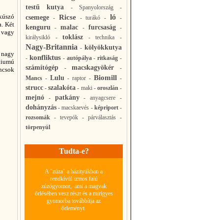
testű kutya
-
Spanyolország
-
lkúszó
ló
Ricse
csemege
-
-
turákó
-
-
a. Két
kenguru
malac
furcsaság
-
-
-
 vagy
toklász
királysikló
-
-
technika
-
Nagy-Britannia
kölyökkutya
-
k nagy
konfliktus
-
-
autópálya
-
ritkaság
-
ádiumú
számítógép
macskagyökér
-
-
ncsok
Biomill
Lulu
Mancs
-
-
raptor
-
-
strucc
szalakóta
-
-
maki
-
oroszlán
-
mejnó
patkány
-
-
anyagcsere
-
dohányzás
-
macskaevés
-
képriport
-
rozsomák
-
tevepók
-
párválasztás
-
törpenyúl
Tudta-e?
A "zúza" a házityúkban a
rendkívül izmos falú
zúzógyomor, ami a magvak
őrlésében vesz részt és a mirigyes
gyomorba továbbítja az
őrleményt.