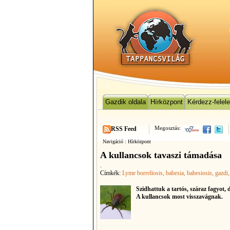
Gazdik oldala
Hírközpont
Kérdezz-felel
Megosztás:
RSS Feed
Navigáció :
Hírközpont
A kullancsok tavaszi támadása
.
Címkék:
Lyme borreliosis
, babesia
, babesiosis
, gazdi
Szidhattuk a tartós, száraz fagyot, 
A kullancsok most visszavágnak.