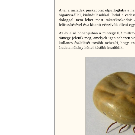
A tél a maradék puskaporát elpuffogtatja a n
higanyszállal, kirándulásokkal. Indul a vadá
dologgal nem lehet most takarékoskodni: a
felfrissítésével és a kitartó vérszívók elleni e
Az év első hónapjaiban a mintegy 0,3 millimé
tömege jelenik meg, amelyek igen nehezen vehe
kullancs észlelését tovább nehezíti, hogy e
áradata néhány héttel később kezdődik.