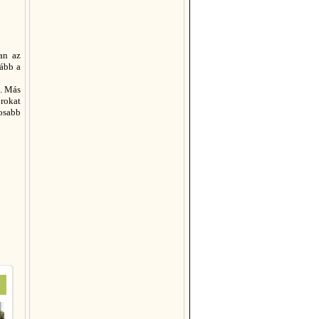
an az
kább a
e. Más
órokat
osabb