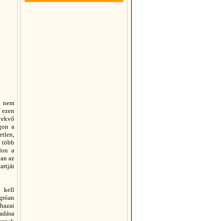
ok nem
n ezen
övekvő
gon a
etlen,
l több
don a
ban az
artját
 kell
ugróan
hazai
madása