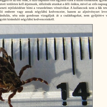
eggeli és az esti órák, a tűző napsütés elől ugyanis ezek a külső élősködők igye
tott területen kell átjutnunk, időzítsük utunkat a déli órákra, mivel az erős napsu
tmeneti rejtőzködésre bírni a veszedelmes vérszívókat. A kullancsok nem a fák tet
uló emberre vagy annak négylábú kedvenceire, hanem az aljnövényzet level
ándulás, séta után gondosan vizsgáljuk át a családtagokat, nem gyűjtött-e v
gyütt kiránduló négylábú kedvenceinkről.