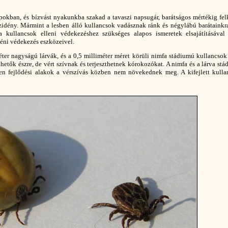
apokban, és bízvást nyakunkba szakad a tavaszi napsugár, barátságos mértékig fe
szidény. Mármint a lesben álló kullancsok vadásznak ránk és négylábú barátainkr
 kullancsok elleni védekezéshez szükséges alapos ismeretek elsajátításával
gyéni védekezés eszközeivel.
ter nagyságú lárvák, és a 0,5 milliméter méret körüli nimfa stádiumú kullancso
tők észre, de vért szívnak és terjeszthetnek kórokozókat. A nimfa és a lárva st
zen fejlődési alakok a vérszívás közben nem növekednek meg. A kifejlett kulla