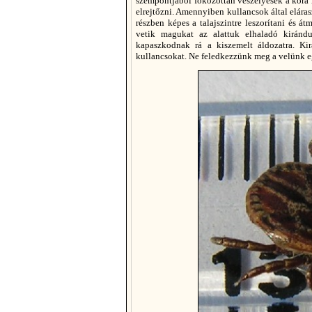
szempontjából fokozottan veszélyesek a kora r
elrejtőzni. Amennyiben kullancsok által elárasz
részben képes a talajszintre leszorítani és á
vetik magukat az alattuk elhaladó kiránd
kapaszkodnak rá a kiszemelt áldozatra. Kir
kullancsokat. Ne feledkezzünk meg a velünk e