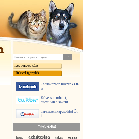
Kedvencek közé
Hírlevél igénylés
Csatlakozzon hozzánk Ön
is
Kövessen minket,
értesüljön elsőként
Teremtsen kapcsolatot Ön
is
Címkefelhő
achátcsiga
óriás
lazac
-
-
kakas
-