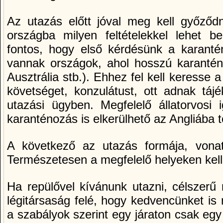
Az utazás előtt jóval meg kell győződni
országba milyen feltételekkel lehet be
fontos, hogy első kérdésünk a karant
vannak országok, ahol hosszú karantént 
Ausztrália stb.). Ehhez fel kell keress
követséget, konzulátust, ott adnak tájék
utazási ügyben. Megfelelő állatorvosi 
karanténozás is elkerülhető az Angliába t
A következő az utazás formája, vonat
Természetesen a megfelelő helyeken kell
Ha repülővel kívánunk utazni, célszerű 
légitársaság felé, hogy kedvencünket is
a szabályok szerint egy járaton csak egy k