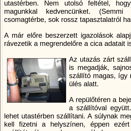
utastérben. Nem utolsó feltétel, ho
magunkkal kedvencünket. (Semmi
csomagtérbe, sok rossz tapasztalatról hal
A már előre beszerzett igazolások alap
rávezetik a megrendelőre a cica adatait i
Az utazás zárt száll
is megadják, sajno
szállító magas, így
ülés alatt.
A repülőtéren a beje
a szállítóval együt
lehet utastérben szállítani. A súlynak me
kell fizetni a helyszínen, éppen ezér