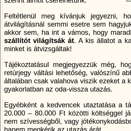
szerint almot cserélhetünk.
Feltétlenül meg kívánjuk jegyezni, ho
átvilágításnál semmi esetre sem hagyjuk
akkor sem, ha int a vámos, hogy marad
szállítót világítsák át
. A kis állatot a 
minket is átvizsgáltak!
Tájékoztatásul megjegyezzük még, hog
retúrjegy váltási lehetőség, valószínű 
általában csak valahova viszik ezeket a 
gyakorlatban az oda-vissza utazás.
Egyébként a kedvencek utaztatása a táv
20.000 – 80.000 Ft közötti költséggel j
nem szívességből, vagy jótékonykodásból
hanem megkérik az utazás árát.