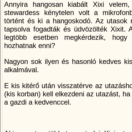
Annyira hangosan kiabált Xixi velem,
stewardess kénytelen volt a mikrofo
történt és ki a hangoskodó. Az utasok 
tapsolva fogadták és üdvözölték Xixit. 
legtöbb esetben megkérdezik, hogy
hozhatnak enni?
Nagyon sok ilyen és hasonló kedves kis 
alkalmával.
E kis kitérő után visszatérve az utazásh
(kis korban) kell elkezdeni az utazást, ha
a gazdi a kedvenccel.