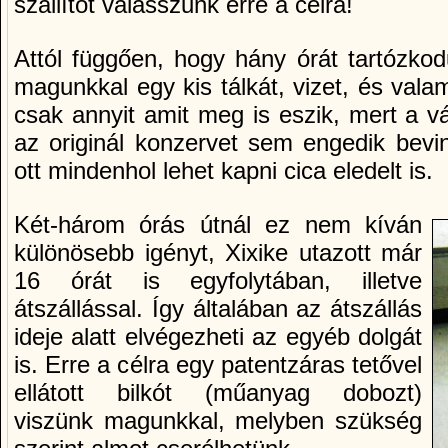
szállítót válasszunk erre a célra!
Attól függően, hogy hány órát tartózko
magunkkal egy kis tálkát, vizet, és valam
csak annyit amit meg is eszik, mert a 
az originál konzervet sem engedik bevi
ott mindenhol lehet kapni cica eledelt is.
Két-három órás útnál ez nem kíván
különösebb igényt, Xixike utazott már
16 órát is egyfolytában, illetve
átszállással. Így általában az átszállás
ideje alatt elvégezheti az egyéb dolgát
is. Erre a célra egy patentzáras tetővel
ellátott bilkót (műanyag dobozt)
viszünk magunkkal, melyben szükség