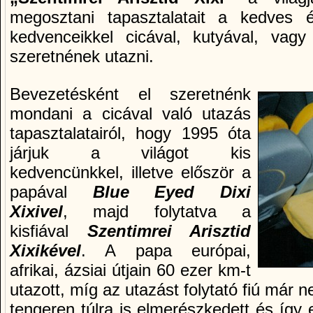
megosztani tapasztalatait a kedves é
kedvenceikkel cicával, kutyával, vag
szeretnének utazni.
Bevezetésként el szeretnénk
mondani a cicával való utazás
tapasztalatairól, hogy 1995 óta
járjuk a világot kis
kedvencünkkel, illetve először a
papával
Blue Eyed Dixi
Xixivel
, majd folytatva a
kisfiával
Szentimrei Arisztid
Xixikével
. A papa európai,
afrikai, ázsiai útjain 60 ezer km-t
utazott, míg az utazást folytató fiú má
tengeren túlra is elmerészkedett és így