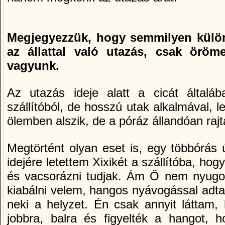
Megjegyezzük, hogy semmilyen kül
az állattal való utazás, csak öröme
vagyunk.
Az utazás ideje alatt a cicát által
szállítóból, de hosszú utak alkalmával, 
ölemben alszik, de a póráz állandóan rajt
Megtörtént olyan eset is, egy többórás 
idejére letettem Xixikét a szállítóba, hogy
és vacsorázni tudjak. Ám Ő nem nyugod
kiabálni velem, hangos nyávogással adta
neki a helyzet. Én csak annyit láttam, 
jobbra, balra és figyelték a hangot,