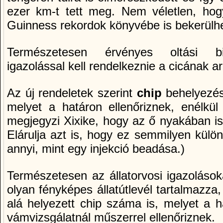
ezer km-t tett meg. Nem véletlen, ho
Guinness rekordok könyvébe is bekerülhe
Természetesen érvényes oltási bizo
igazolással kell rendelkeznie a cicának a
Az új rendeletek szerint
chip
behelyezésse
melyet a határon ellenőriznek, enélkül
megjegyzi Xixike, hogy az ő nyakában is 
Elárulja azt is, hogy ez semmilyen külö
annyi, mint egy injekció beadása.)
Természetesen az állatorvosi igazolások
olyan fényképes állatútlevél tartalmazza
alá helyezett chip száma is, melyet a hat
vámvizsgálatnál műszerrel ellenőriznek.