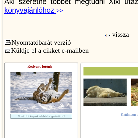
Aki szeretne többet megtudni Xixi utaz
könyvajánlóhoz
>>
vissza
Nyomtatóbarát verzió
Küldje el a cikket e-mailben
Kedvenc fotónk
Kattintson 
További képek ebből a galériából