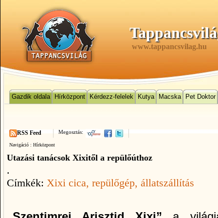
Tappancsvilá
www.tappancsvilag.hu
Gazdik oldala
Hírközpont
Kérdezz-felelek
Kutya
Macska
Pet Doktor
Megosztás:
RSS Feed
Navigáció :
Hírközpont
Utazási tanácsok Xixitől a repülőúthoz
.
Címkék:
Xixi cica
, repülőgép
, állatszállítás
„Szentimrei Arisztid Xixi”
a világj