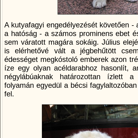
A kutyafagyi engedélyezését követően - a
a hatóság - a számos prominens ebet és 
sem váratott magára sokáig. Július ele
is elérhetővé vált a jégbehűtött cse
édességet megkóstoló emberek azon tréf
íze egy olyan acéldarabhoz hasonlít, am
négylábúaknak határozottan ízlett a 
folyamán egyedül a bécsi fagylaltozóban
fel.