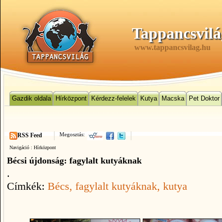
Tappancsvilá
www.tappancsvilag.hu
Gazdik oldala
Hírközpont
Kérdezz-felelek
Kutya
Macska
Pet Doktor
Megosztás:
RSS Feed
Navigáció :
Hírközpont
Bécsi újdonság: fagylalt kutyáknak
.
Címkék:
Bécs
, fagylalt kutyáknak
, kutya