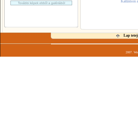
Kattintson 
További képek ebből a galériából
Lap tetej
2007. Wor