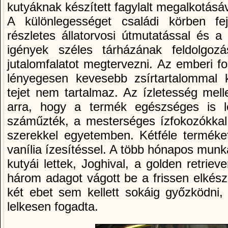
kutyáknak készített fagylalt megalkotásáv
A különlegességet családi körben fej
részletes állatorvosi útmutatással és a
igények széles tárházának feldolgozá
jutalomfalatot megtervezni. Az emberi fo
lényegesen kevesebb zsírtartalommal 
tejet nem tartalmaz. Az ízletesség mell
arra, hogy a termék egészséges is l
száműzték, a mesterséges ízfokozókkal,
szerekkel egyetemben. Kétféle terméket á
vanília ízesítéssel. A több hónapos munka
kutyái lettek, Joghival, a golden retriev
három adagot vágott be a frissen elkészü
két ebet sem kellett sokáig győzködni,
lelkesen fogadta.