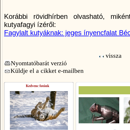
Korábbi rövidhírben olvasható, miké
kutyafagyi ízéről:
Fagylalt kutyáknak: jeges ínyencfalat Bé
vissza
Nyomtatóbarát verzió
Küldje el a cikket e-mailben
Kedvenc fotónk