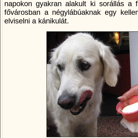
napokon gyakran alakult ki sorállás a f
fővárosban a négylábúaknak egy kellem
elviselni a kánikulát.