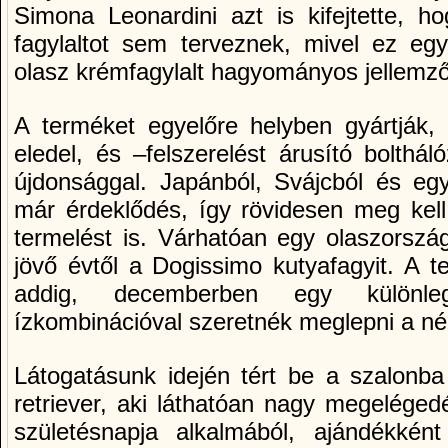
Simona Leonardini azt is kifejtette, h
fagylaltot sem terveznek, mivel ez egy
olasz krémfagylalt hagyományos jellemző
A terméket egyelőre helyben gyártják, 
eledel, és –felszerelést árusító bolthál
újdonsággal. Japánból, Svájcból és egy
már érdeklődés, így rövidesen meg kell
termelést is. Várhatóan egy olaszorszá
jövő évtől a Dogissimo kutyafagyit. A t
addig, decemberben egy különle
ízkombinációval szeretnék meglepni a né
Látogatásunk idején tért be a szalonba
retriever, aki láthatóan nagy megeléged
születésnapja alkalmából, ajándékként 