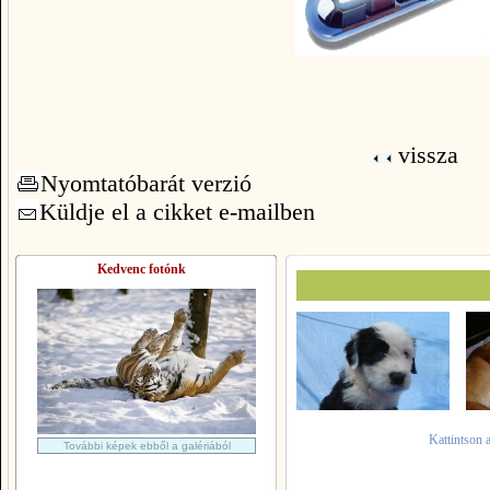
vissza
Nyomtatóbarát verzió
Küldje el a cikket e-mailben
Kedvenc fotónk
Kattintson 
További képek ebből a galériából