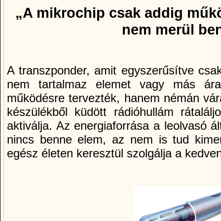
„A mikrochip csak addig műkö
nem merül be
A transzponder, amit egyszerűsítve csa
nem tartalmaz elemet vagy más ára
működésre tervezték, hanem némán várak
készülékből küdött rádióhullám rátalálj
aktiválja. Az energiaforrása a leolvasó ál
nincs benne elem, az nem is tud kimerü
egész életen keresztül szolgálja a kedven