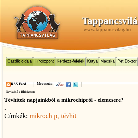
Tappancsvilá
www.tappancsvilag.hu
Gazdik oldala
Hírközpont
Kérdezz-felelek
Kutya
Macska
Pet Doktor
Megosztás:
RSS Feed
Navigáció :
Hírközpont
Tévhitek napjainkból a mikrochipről - elemcsere?
.
Címkék:
mikrochip
, tévhit