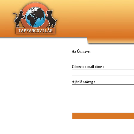
Az Ön neve :
Címzett e-mail címe :
Ajánló szöveg :