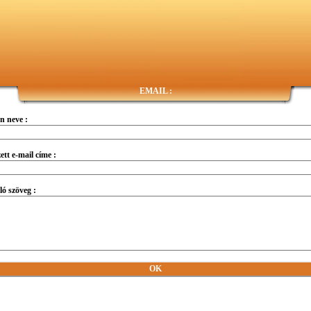
EMAIL :
n neve :
tt e-mail címe :
ó szöveg :