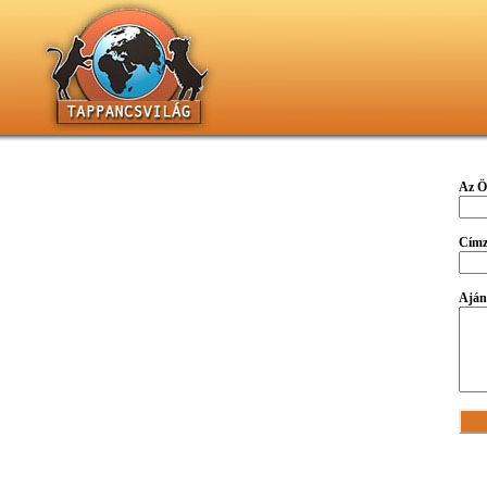
Az Ö
Címze
Ajánl