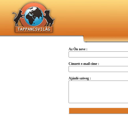
Az Ön neve :
Címzett e-mail címe :
Ajánló szöveg :