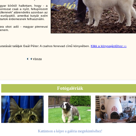
gyar bírótól hallottam, hogy - a
ontozat csak a nyírt, feltupírozott
 küllemnek” alárendelés azonban az
európaitól, amerikai kutyát ezért
tartok érdemesnek felhasználni.
ásra okot adó - magyar pireneusi
ítenem.
mutatását találjuk Gaál Péter: A csahos fenevad című könyvében.
Klikk a könyvajánlóhoz
>>
vissza
Fotógalériák
Kattintson a képre a galéria megtekintéséhez!