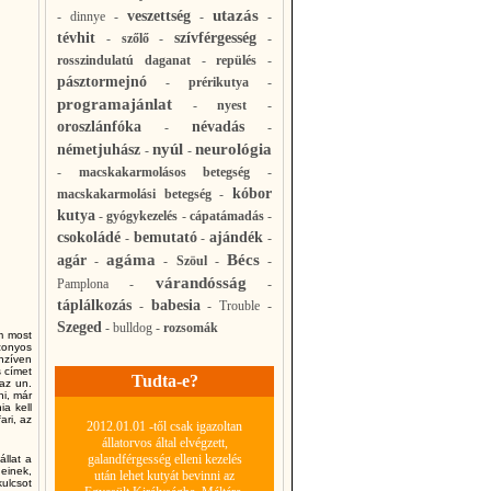
utazás
veszettség
-
dinnye
-
-
-
tévhit
szívférgesség
-
szőlő
-
-
rosszindulatú daganat
-
repülés
-
pásztormejnó
-
prérikutya
-
programajánlat
-
nyest
-
oroszlánfóka
névadás
-
-
nyúl
neurológia
németjuhász
-
-
-
macskakarmolásos betegség
-
kóbor
macskakarmolási betegség
-
kutya
-
gyógykezelés
-
cápatámadás
-
csokoládé
bemutató
ajándék
-
-
-
agáma
Bécs
agár
-
-
Szöul
-
-
várandósság
Pamplona
-
-
táplálkozás
babesia
-
-
Trouble
-
Szeged
-
bulldog
-
rozsomák
m most
izonyos
enzíven
s címet
Tudta-e?
 az un.
ni, már
ia kell
ari, az
2012.01.01 -től csak igazoltan
állatorvos által elvégzett,
galandférgesség elleni kezelés
állat a
einek,
után lehet kutyát bevinni az
ulcsot