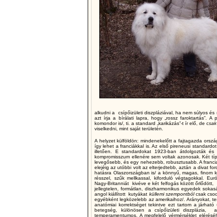
alkudni a csípőizületi diszpláziával, ha nem súlyos és n
azt írja a bírálati lapra, hogy „rossz faroktartás”. 
komondor is/, ti. a standard „karikázás”-t ír elő, de c
sak
viselkedni, mint saját területén.
A helyzet külföldön: mindenekelőtt a fajtagazda ország
így lehet a franciákkal is. Az első pireneusi standard
illetően. E standardokat 1923-ban átdolgozták és
kompromisszum ellenére sem voltak azonosak.
Két tí
levegősebb, és egy nehezebb, robusztusabb. A franci
elejéig az utóbbi volt az elterjedtebb, aztán a divat fo
hatásra Olaszországban is/ a könnyű, magas, finom k
résszel, szűk mellkassal, kiforduló végtagokkal. E
ur
Nagy-Britanniát kivéve e két felfogás között őrlődött, 
jellegtelen, formátlan, diszharmonikus egyedek sokas
angol kiállított kutyákat
küllemi szempontból
csak csodá
egyébként legközelebb az amerikaihoz/. Arányokat, te
anatómiai korrektséget tekintve ezt tartom a járhat
betegség, különösen a csípőizületi diszplázia,
temperamentumos. A megfelelő vérmérséklet eléréséhe