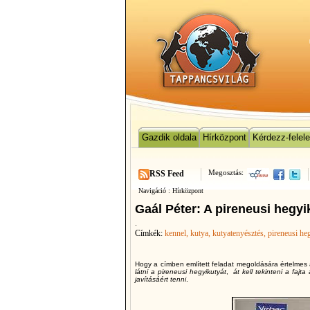
Gazdik oldala
Hírközpont
Kérdezz-felel
Megosztás:
RSS Feed
Navigáció :
Hírközpont
Gaál Péter: A pireneusi hegy
.
Címkék:
kennel
, kutya
, kutyatenyésztés
, pireneusi he
Hogy a címben említett feladat megoldására értelmes a
látni a pireneusi hegyikutyát
,
át kell tekinteni a fajta
javításáért tenni
.