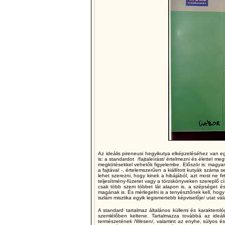
Az ideális pireneusi hegyikutya elképzeléséhez van
is: a standardot /fajtaleírást/ értelmezni és élettel m
megkötésekkel vehetők figyelembe. Először is: magyar s
a fajtával -, értelemszerűen a kiállított kutyák szám
lehet szerezni, hogy kinek a hibájából, azt most ne f
teljesítmény-füzetet vagy a törzskönyveken szereplő cím
csak több szem többet lát alapon is, a szépséget és 
magának is. És mérlegelni is a tenyésztőnek kell, hog
iszlám misztika egyik legismertebb képviselője/ utat vál
A standard tartalmaz általános küllemi és karakterol
szemlélőben keltene. Tartalmazza továbbá az ideál
természetének /Wesen/, valamint az enyhe, súlyos és