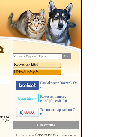
Kedvencek közé
Hírlevél igénylés
Csatlakozzon hozzánk Ön
is
Kövessen minket,
értesüljön elsőként
Teremtsen kapcsolatot Ön
is
etnénk
a fajta
Címkefelhő
skye-terrier
Indonézia
-
-
rezisztencia