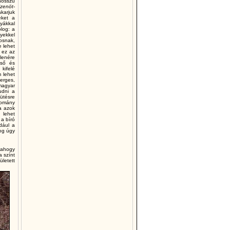
 hosszú
izenöt-
akarjuk
eket a
yákkal
olog: a
yekkel
osnak,
e lehet
 ez az
lenére
lső és
 kifelé
 lehet
erges,
magyar
udni a
eütésre
llomány
ha azok
 lehet
 a bíró
ldául a
fog úgy
alahogy
a színt
letett