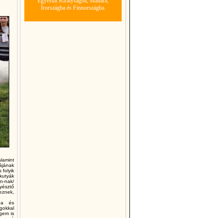
Egyesült Királyságba, Máltára,
Írországba és Finnországba.
lamint
kájának
 folyik
kutyák
an-nak/
yésztő
eznek,
ópa és
ágokkal
ngem is