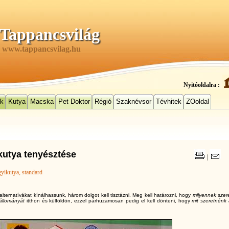
Tappancsvilág
www.tappancsvilag.hu
Nyitóoldalra :
ek
Kutya
Macska
Pet Doktor
Régió
Szaknévsor
Tévhitek
ZOoldal
ikutya tenyésztése
|
gyikutya
, standard
lternatívákat kínálhassunk, három dolgot kell tisztázni. Meg kell határozni, hogy
milyennek szer
 állományát
itthon és külföldön, ezzel párhuzamosan pedig el kell dönteni, hogy
mit szeretnénk 