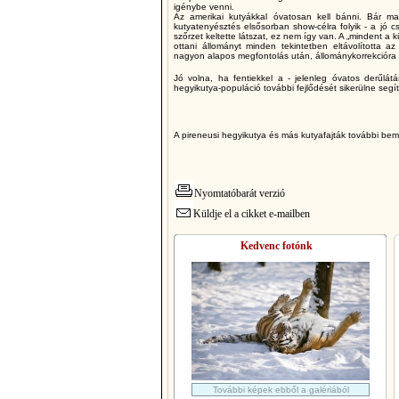
igénybe venni.
Az amerikai kutyákkal óvatosan kell bánni. Bár ma
kutyatenyésztés elsősorban show-célra folyik - a jó cs
szőrzet keltette látszat, ez nem így van. A „mindent a
ottani állományt minden tekintetben eltávolította az 
nagyon alapos megfontolás után, állománykorrekcióra 
Jó volna, ha fentiekkel a - jelenleg óvatos derűlát
hegyikutya-populáció további fejlődését sikerülne seg
A pireneusi hegyikutya és más kutyafajták további be
Nyomtatóbarát verzió
Küldje el a cikket e-mailben
Kedvenc fotónk
További képek ebből a galériából