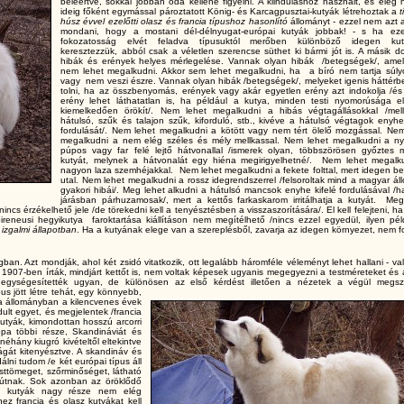
beleértve, sokkal jobban oda kellene figyelni. A kiinduláshoz használt, és elég
ideig főként egymással pároztatott König- és Karcagpusztai-kutyák létrehoztak a
t
húsz évvel ezelőtti olasz és francia típushoz hasonlító
állományt - ezzel nem azt 
mondani, hogy a mostani dél-délnyugat-európai kutyák jobbak! - s ha ez
fokozatosság elvét feladva típusuktól merőben különböző idegen kut
keresztezzük, abból csak a véletlen szerencse süthet ki bármi jót is. A másik d
hibák és erények helyes mérlegelése. Vannak olyan hibák /betegségek/, amel
nem lehet megalkudni. Akkor sem lehet megalkudni, ha a bíró nem tartja súly
vagy nem veszi észre. Vannak olyan hibák /betegségek/, melyeket igenis háttérb
tolni, ha az összbenyomás, erények vagy akár egyetlen erény azt indokolja /és
erény lehet láthatatlan is, ha például a kutya, minden testi nyomorúsága el
kiemelkedően örökít/. Nem lehet megalkudni a hibás végtagállásokkal /mel
hátulsó, szűk és talajon szűk, kiforduló, stb., kivéve a hátulsó végtagok enyhe
fordulását/. Nem lehet megalkudni a kötött vagy nem tért ölelő mozgással. Nem
megalkudni a nem elég széles és mély mellkassal. Nem lehet megalkudni a ny
púpos vagy far felé lejtő hátvonallal /ismerek olyan, többszörösen győztes 
kutyát, melynek a hátvonalát egy hiéna megirigyelhetné/. Nem lehet megalk
nagyon laza szemhéjakkal. Nem lehet megalkudni a fekete folttal, mert idegen b
utal. Nem lehet megalkudni a rossz idegrendszerrel /felsoroltak mind a magyar á
gyakori hibái/. Meg lehet alkudni a hátulsó mancsok enyhe kifelé fordulásával /
járásban párhuzamosak/, mert a kettős farkaskarom irritálhatja a kutyát. Meg
incs érzékelhető jele /de törekedni kell a tenyésztésben a visszaszorítására/. El kell felejteni, ha
A pireneusi hegyikutya faroktartása kiállításon nem megítélhető /nincs ezzel egyedül, ilyen pé
 izgalmi állapotban
. Ha a kutyának elege van a szereplésből, zavarja az idegen környezet, nem 
ban. Azt mondják, ahol két zsidó vitatkozik, ott legalább háromféle véleményt lehet hallani - v
ot 1907-ben írták, mindjárt kettőt is, nem voltak képesek ugyanis megegyezni a testméreteket és 
 egységesítették ugyan, de különösen az első kérdést illetően a nézetek a végül megszü
pus jött létre tehát, egy könnyebb,
a állományban a kilencvenes évek
rdult egyet, és megjelentek /francia
utyák, kimondottan hosszú arcorri
ópa többi része, Skandináviát és
néhány kiugró kivételtől eltekintve
ágát kitenyésztve. A skandináv és
lni tudom /e két európai típus áll
sttömeget, szőrminőséget, látható
ó útnak. Sok azonban az öröklődő
 a kutyák nagy része nem elég
z francia és olasz kutyákat kell