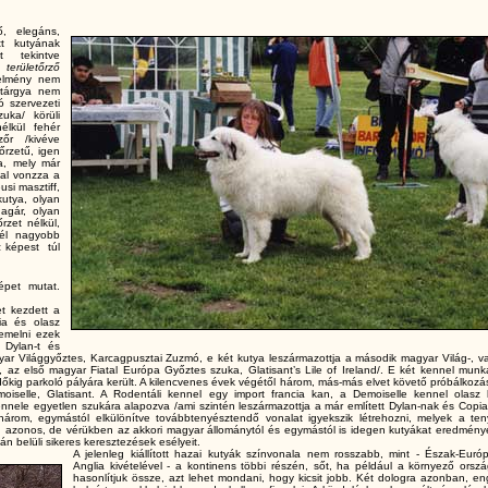
ő, elegáns,
tt kutyának
t tekintve
y
területőrző
telmény nem
s tárgya nem
ó szervezeti
uka/ körüli
élkül fehér
őr /kivéve
őrzetű, igen
a, mely már
al vonzza a
usi masztiff,
kutya, olyan
agár, olyan
rzet nélkül,
él nagyobb
 képest túl
épet mutat.
t kezdett a
cia és olasz
iemelni ezek
 Dylan-t és
yar Világgyőztes, Karcagpusztai Zuzmó, e két kutya leszármazottja a második magyar Világ-, va
k, az első magyar Fiatal Európa Győztes szuka, Glatisant’s Lile of Ireland/. E két kennel mun
kig parkoló pályára került. A kilencvenes évek végétől három, más-más elvet követő próbálkozás
moiselle, Glatisant. A Rodentáli kennel egy import francia kan, a Demoiselle kennel olasz 
ennele egyetlen szukára alapozva /ami szintén leszármazottja a már említett Dylan-nak és Copi
 három, egymástól elkülönítve továbbtenyésztendő vonalat igyekszik létrehozni, melyek a ten
n azonos, de vérükben az akkori magyar állománytól és egymástól is idegen kutyákat eredmény
n belüli sikeres keresztezések esélyeit.
A jelenleg kiállított hazai kutyák színvonala nem rosszabb, mint - Észak-Eur
Anglia kivételével - a kontinens többi részén, sőt, ha például a környező orsz
hasonlítjuk össze, azt lehet mondani, hogy kicsit jobb. Két dologra azonban, e