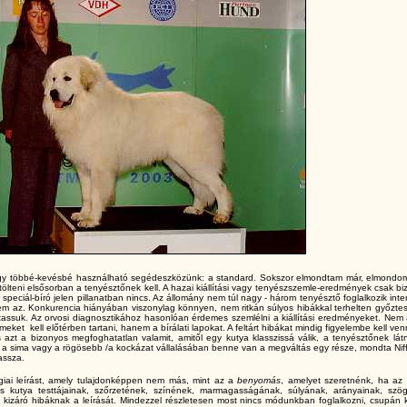
 egy többé-kevésbé használható segédeszközünk: a standard. Sokszor elmondtam már, elmondo
egtölteni elsősorban a tenyésztőnek kell. A hazai kiállítási vagy tenyészszemle-eredmények csak b
peciál-bíró jelen pillanatban nincs. Az állomány nem túl nagy - három tenyésztő foglalkozik int
a sem az. Konkurencia hiányában viszonylag könnyen, nem ritkán súlyos hibákkal terhelten győzte
irtassuk. Az orvosi diagnosztikához hasonlóan érdemes szemlélni a kiállítási eredményeket. Nem
eket kell előtérben tartani, hanem a bírálati lapokat. A feltárt hibákat mindig figyelembe kell ven
azt a bizonyos megfoghatatlan valamit, amitől egy kutya klasszissá válik, a tenyésztőnek látn
y a sima vagy a rögösebb /a kockázat vállalásában benne van a megváltás egy része, mondta Niff
assza.
ógiai leírást, amely tulajdonképpen nem más, mint az a
benyomás
, amelyet szeretnénk, ha az 
is kutya testtájainak, szőrzetének, színének, marmagasságának, súlyának, arányainak, szög
 kizáró hibáknak a leírását. Mindezzel részletesen most nincs módunkban foglalkozni, csupán k