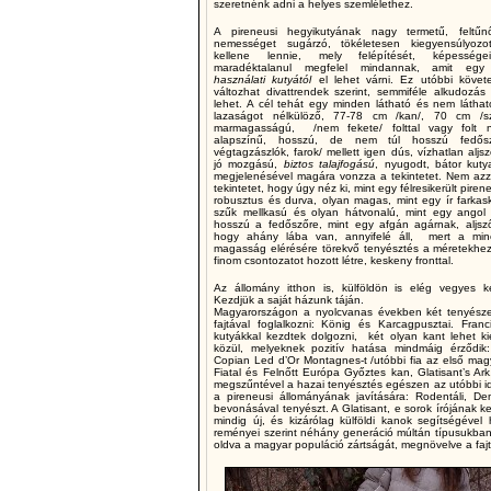
szeretnénk adni a helyes szemlélethez.
A pireneusi hegyikutyának nagy termetű, feltűn
nemességet sugárzó, tökéletesen kiegyensúlyozo
kellene lennie, mely felépítését, képességei
maradéktalanul megfelel mindannak, amit eg
használati kutyától
el lehet várni. Ez utóbbi köve
változhat divattrendek szerint, semmiféle alkudozá
lehet. A cél tehát egy minden látható és nem láthat
lazaságot nélkülöző, 77-78 cm /kan/, 70 cm /sz
marmagasságú, /nem fekete/ folttal vagy folt n
alapszínű, hosszú, de nem túl hosszú fedősz
végtagzászlók, farok/ mellett igen dús, vízhatlan aljsz
jó mozgású,
biztos talajfogású
, nyugodt, bátor kuty
megjelenésével magára vonzza a tekintetet. Nem azz
tekintetet, hogy úgy néz ki, mint egy félresikerült pirene
robusztus és durva, olyan magas, mint egy ír farkas
szűk mellkasú és olyan hátvonalú, mint egy angol 
hosszú a fedőszőre, mint egy afgán agárnak, aljsző
hogy ahány lába van, annyifelé áll, mert a min
magasság elérésére törekvő tenyésztés a méretekhez
finom csontozatot hozott létre, keskeny fronttal.
Az állomány itthon is, külföldön is elég vegyes k
Kezdjük a saját házunk táján.
Magyarországon a nyolcvanas években két tenyésze
fajtával foglalkozni: König és Karcagpusztai. Fran
kutyákkal kezdtek dolgozni, két olyan kant lehet k
közül, melyeknek pozitív hatása mindmáig érződik:
Copian Led d’Or Montagnes-t /utóbbi fia az első mag
Fiatal és Felnőtt Európa Győztes kan, Glatisant’s Ar
megszűntével a hazai tenyésztés egészen az utóbbi idő
a pireneusi állományának javítására: Rodentáli, De
bevonásával tenyészt. A Glatisant, e sorok írójának k
mindig új, és kizárólag külföldi kanok segítségével
reményei szerint néhány generáció múltán típusukba
oldva a magyar populáció zártságát, megnövelve a fajtá