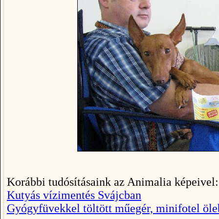
Korábbi tudósításaink az Animalia képeive
l:
Kutyás vízimentés Svájcban
Gyógyfüvekkel töltött műegér, minifotel öle