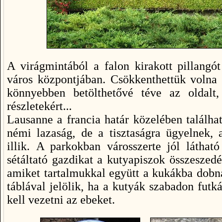
A virágmintából a falon kirakott pillangó
város központjában. Csökkenthettük volna 
könnyebben betölthetővé téve az oldalt
részletekért...
Lausanne a francia határ közelében találha
némi lazaság, de a tisztaságra ügyelnek, 
illik. A parkokban városszerte jól láthat
sétáltató gazdikat a kutyapiszok összeszedé
amiket tartalmukkal együtt a kukákba dobna
táblával jelölik, ha a kutyák szabadon futk
kell vezetni az ebeket.