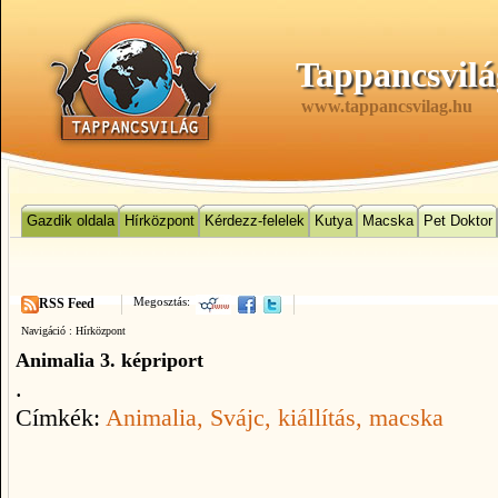
Tappancsvilá
www.tappancsvilag.hu
Gazdik oldala
Hírközpont
Kérdezz-felelek
Kutya
Macska
Pet Doktor
Megosztás:
RSS Feed
Navigáció :
Hírközpont
Animalia 3. képriport
.
Címkék:
Animalia
, Svájc
, kiállítás
, macska