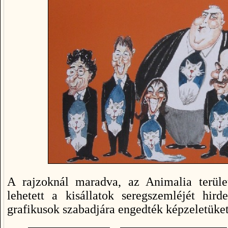
A rajzoknál maradva, az Animalia terüle
lehetett a kisállatok seregszemléjét hird
grafikusok szabadjára engedték képzeletüket