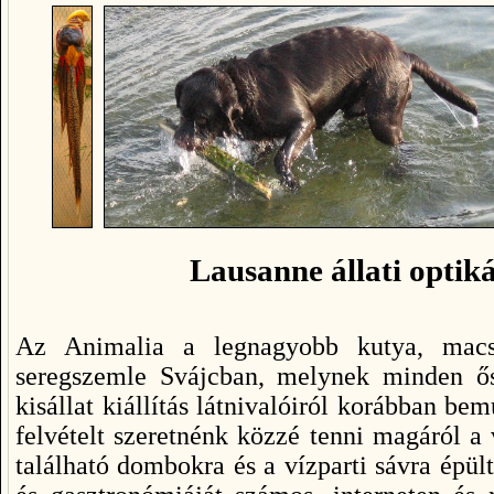
Lausanne állati optiká
Az Animalia a legnagyobb kutya, macs
seregszemle Svájcban, melynek minden ős
kisállat kiállítás látnivalóiról korábban b
felvételt szeretnénk közzé tenni magáról a 
található dombokra és a vízparti sávra épült