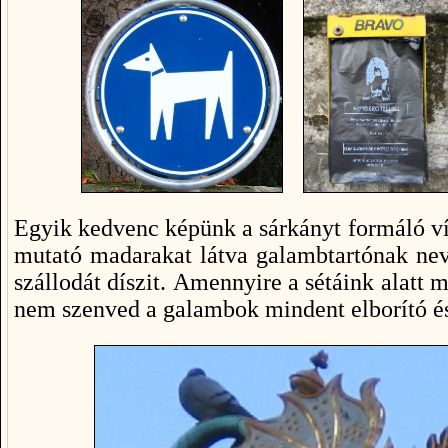
Egyik kedvenc képünk a sárkányt formáló víz
mutató madarakat látva galambtartónak nev
szállodát díszit. Amennyire a sétáink alatt 
nem szenved a galambok mindent elborító és