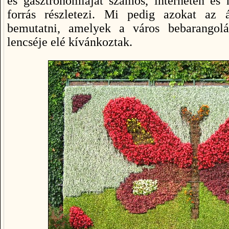
és gasztronómiáját számos, interneten és 
forrás részletezi. Mi pedig azokat az ál
bemutatni, amelyek a város bebarangol
lencséje elé kívánkoztak.