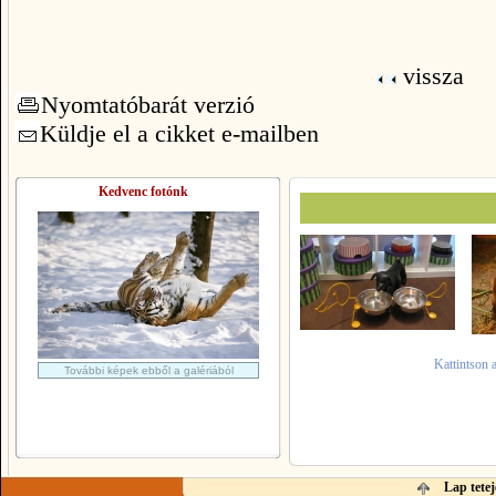
vissza
Nyomtatóbarát verzió
Küldje el a cikket e-mailben
Kedvenc fotónk
Kattintson 
További képek ebből a galériából
Lap tetej