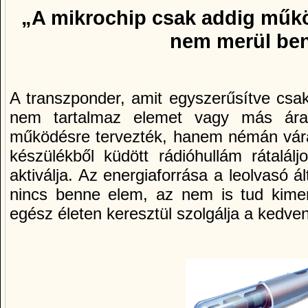
„A mikrochip csak addig műkö
nem merül be
A transzponder, amit egyszerűsítve csa
nem tartalmaz elemet vagy más ára
működésre tervezték, hanem némán várak
készülékből küdött rádióhullám rátalálj
aktiválja. Az energiaforrása a leolvasó ál
nincs benne elem, az nem is tud kimerü
egész életen keresztül szolgálja a kedven