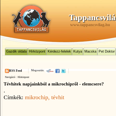
Tappancsvilá
www.tappancsvilag.hu
Gazdik oldala
Hírközpont
Kérdezz-felelek
Kutya
Macska
Pet Doktor
Megosztás:
RSS Feed
Navigáció :
Hírközpont
Tévhitek napjainkból a mikrochipről - elemcsere?
.
Címkék:
mikrochip
, tévhit