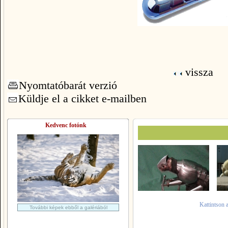
vissza
Nyomtatóbarát verzió
Küldje el a cikket e-mailben
Kedvenc fotónk
Kattintson 
További képek ebből a galériából