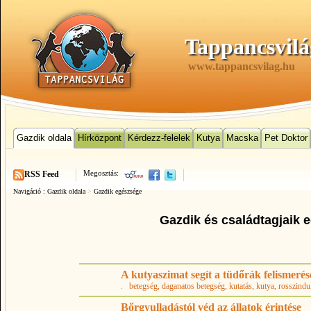
Tappancsvilá
www.tappancsvilag.hu
Gazdik oldala
Hírközpont
Kérdezz-felelek
Kutya
Macska
Pet Doktor
Megosztás:
RSS Feed
Navigáció :
Gazdik oldala
>
Gazdik egészsége
Gazdik és családtagjaik 
A kutyaszimat segít a tüdőrák felismeré
.
betegség
, daganatos betegség
, kutatás
, kutya
, rosszindu
Bőrgyulladástól véd az állatok érintése