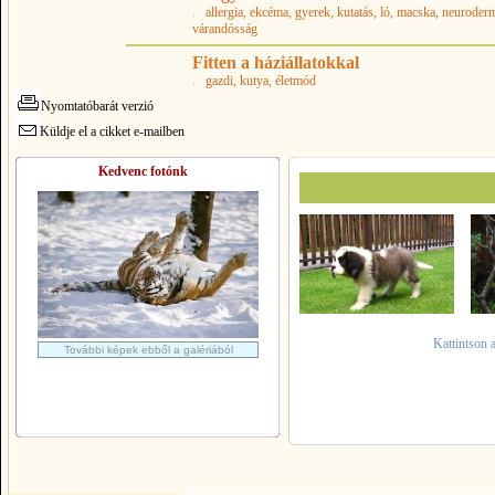
.
allergia
, ekcéma
, gyerek
, kutatás
, ló
, macska
, neuroderm
várandósság
Fitten a háziállatokkal
.
gazdi
, kutya
, életmód
Nyomtatóbarát verzió
Küldje el a cikket e-mailben
Kedvenc fotónk
Kattintson 
További képek ebből a galériából