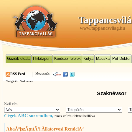
Tappancsvilá
www.tappancsvilag.hu
Gazdik oldala
Hírközpont
Kérdezz-felelek
Kutya
Macska
Pet Doktor
Megosztás:
RSS Feed
Navigáció :
Szaknévsor
Szaknévsor
Szűrés
Cégek ABC sorrendben,
nincs szűrési feltétel beállítva
AbaÃºjszÃ¡ntÃ³i Ãllatorvosi RendelÅ‘