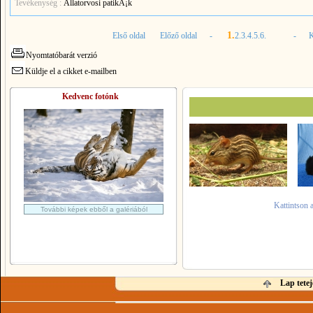
Tevékenység :
Ãllatorvosi patikÃ¡k
1.
Első oldal
Előző oldal -
2.
3.
4.
5.
6.
- Köve
Nyomtatóbarát verzió
Küldje el a cikket e-mailben
Kedvenc fotónk
Kattintson 
További képek ebből a galériából
Lap tetej