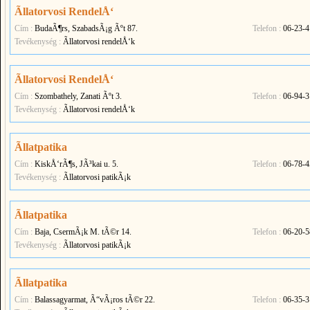
Ãllatorvosi RendelÅ‘
Cím :
BudaÃ¶rs, SzabadsÃ¡g Ãºt 87.
Telefon :
06-23-4
Tevékenység :
Ãllatorvosi rendelÅ‘k
Ãllatorvosi RendelÅ‘
Cím :
Szombathely, Zanati Ãºt 3.
Telefon :
06-94-3
Tevékenység :
Ãllatorvosi rendelÅ‘k
Ãllatpatika
Cím :
KiskÅ‘rÃ¶s, JÃ³kai u. 5.
Telefon :
06-78-4
Tevékenység :
Ãllatorvosi patikÃ¡k
Ãllatpatika
Cím :
Baja, CsermÃ¡k M. tÃ©r 14.
Telefon :
06-20-5
Tevékenység :
Ãllatorvosi patikÃ¡k
Ãllatpatika
Cím :
Balassagyarmat, Ã“vÃ¡ros tÃ©r 22.
Telefon :
06-35-3