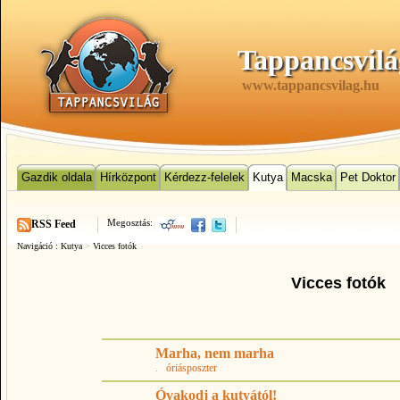
Tappancsvilá
www.tappancsvilag.hu
Gazdik oldala
Hírközpont
Kérdezz-felelek
Kutya
Macska
Pet Doktor
Megosztás:
RSS Feed
Navigáció :
Kutya
>
Vicces fotók
Vicces fotók
Marha, nem marha
.
óriásposzter
Óvakodj a kutyától!