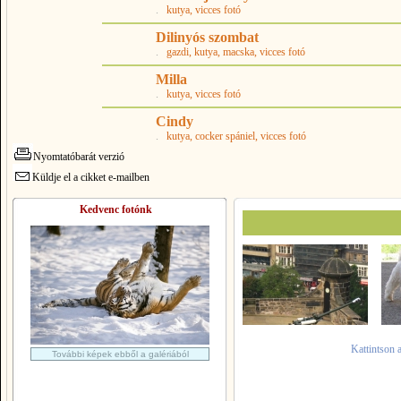
.
kutya
, vicces fotó
Dilinyós szombat
.
gazdi
, kutya
, macska
, vicces fotó
Milla
.
kutya
, vicces fotó
Cindy
.
kutya
, cocker spániel
, vicces fotó
Nyomtatóbarát verzió
Küldje el a cikket e-mailben
Kedvenc fotónk
Kattintson 
További képek ebből a galériából