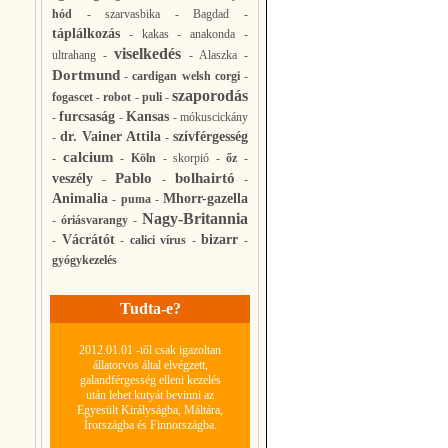
hód
-
szarvasbika
-
Bagdad
-
táplálkozás
-
kakas
-
anakonda
-
viselkedés
ultrahang
-
-
Alaszka
-
Dortmund
-
cardigan welsh corgi
-
szaporodás
fogascet
-
robot
-
puli
-
furcsaság
Kansas
-
-
-
mókuscickány
dr. Vainer Attila
szívférgesség
-
-
calcium
-
-
Köln
-
skorpió
-
őz
-
Pablo
bolhairtó
veszély
-
-
-
Animalia
Mhorr-gazella
-
puma
-
Nagy-Britannia
-
óriásvarangy
-
Vácrátót
bizarr
-
-
calici vírus
-
-
gyógykezelés
Tudta-e?
2012.01.01 -től csak igazoltan
állatorvos által elvégzett,
galandférgesség elleni kezelés
után lehet kutyát bevinni az
Egyesült Királyságba, Máltára,
Írországba és Finnországba.