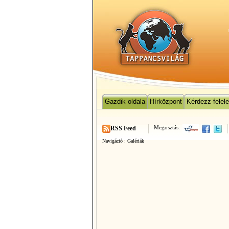
Gazdik oldala
Hírközpont
Kérdezz-felel
Megosztás:
RSS Feed
Navigáció :
Galériák