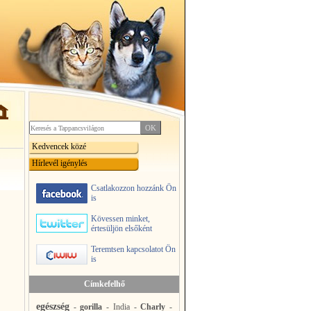
Kedvencek közé
Hírlevél igénylés
Csatlakozzon hozzánk Ön
is
Kövessen minket,
értesüljön elsőként
Teremtsen kapcsolatot Ön
is
Címkefelhő
egészség
-
gorilla
-
India
-
Charly
-