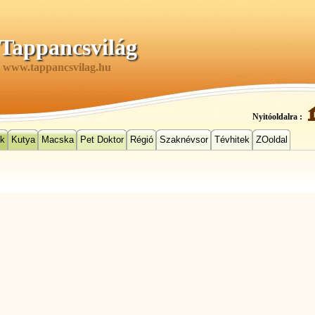
Tappancsvilág
www.tappancsvilag.hu
Nyitóoldalra :
ek
Kutya
Macska
Pet Doktor
Régió
Szaknévsor
Tévhitek
ZOoldal