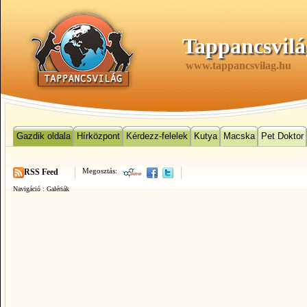
Tappancsvilá
www.tappancsvilag.hu
Gazdik oldala
Hírközpont
Kérdezz-felelek
Kutya
Macska
Pet Doktor
Megosztás:
RSS Feed
Navigáció :
Galériák