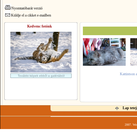
Nyomtatóbarát verzió
Küldje el a cikket e-mailben
Kedvenc fotónk
Kattintson 
További képek ebből a galériából
Lap tetej
2007. Wor