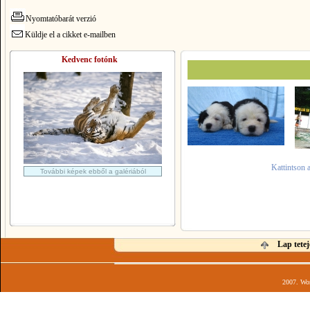
Nyomtatóbarát verzió
Küldje el a cikket e-mailben
Kedvenc fotónk
Kattintson 
További képek ebből a galériából
Lap tetej
2007. Wor