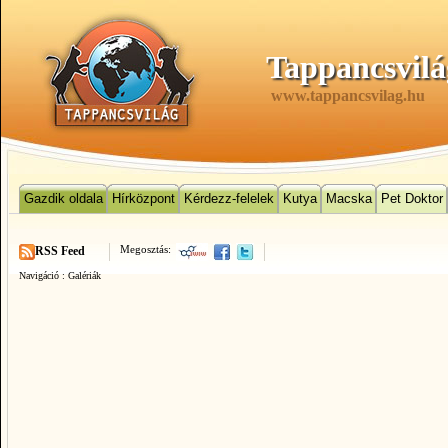
Tappancsvilá
www.tappancsvilag.hu
Gazdik oldala
Hírközpont
Kérdezz-felelek
Kutya
Macska
Pet Doktor
Megosztás:
RSS Feed
Navigáció :
Galériák