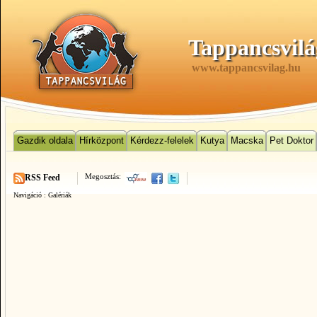
Tappancsvilá
www.tappancsvilag.hu
Gazdik oldala
Hírközpont
Kérdezz-felelek
Kutya
Macska
Pet Doktor
Megosztás:
RSS Feed
Navigáció :
Galériák