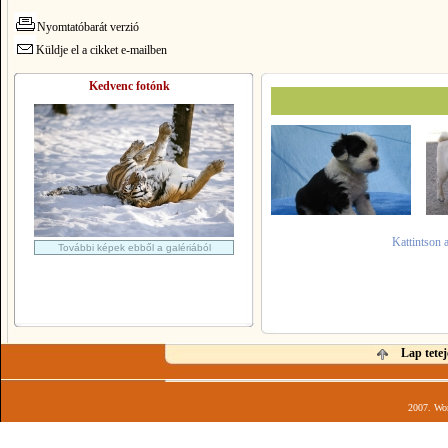
Nyomtatóbarát verzió
Küldje el a cikket e-mailben
Kedvenc fotónk
Kattintson 
További képek ebből a galériából
Lap tetej
2007. Wor