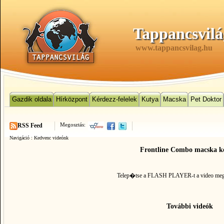
Tappancsvilá
www.tappancsvilag.hu
Gazdik oldala
Hírközpont
Kérdezz-felelek
Kutya
Macska
Pet Doktor
Megosztás:
RSS Feed
Navigáció :
Kedvenc videónk
Frontline Combo macska ke
Telep�tse a FLASH PLAYER-t
a video me
További videók