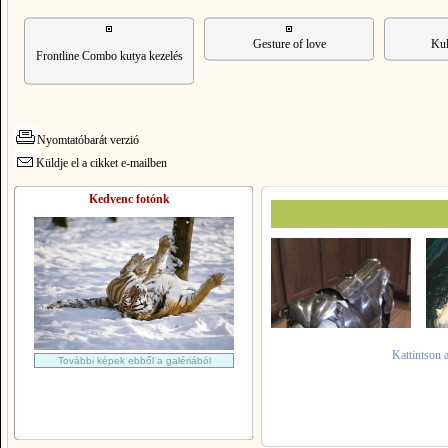
Gesture of love
Kul
Frontline Combo kutya kezelés
Nyomtatóbarát verzió
Küldje el a cikket e-mailben
Kedvenc fotónk
Kattintson 
További képek ebből a galériából